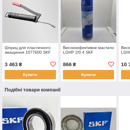
Шприц для пластичного
Високоефективне мастило
Висо
змащення 1077600 SKF
LGHP 2/0.4 SKF
LGH
3 463
866
10 
₴
₴
Купити
Купити
Подібні товари компанії