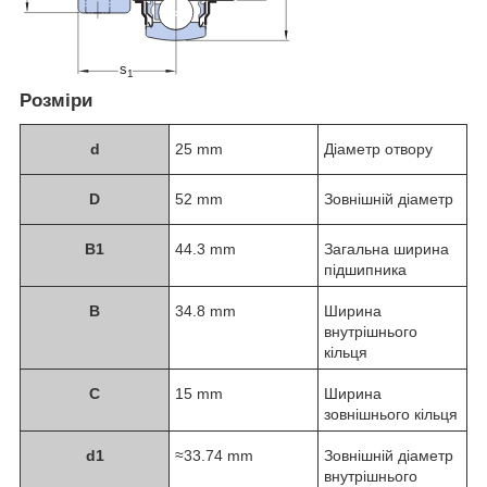
Розміри
d
25 mm
Діаметр отвору
D
52 mm
Зовнішній діаметр
B
1
44.3 mm
Загальна ширина
підшипника
B
34.8 mm
Ширина
внутрішнього
кільця
C
15 mm
Ширина
зовнішнього кільця
d
1
≈33.74 mm
Зовнішній діаметр
внутрішнього