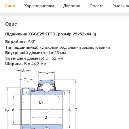
Опис
Характеристики
Доставка
Оплата
Умови п
Опис
Підшипник XGGE25KTTB (розмір 25x52x44,3)
Виробник:
SKF
Тип підшипника:
кульковий радіальний закріплюваний
Внутрішній діаметр:
d = 25 мм.
Зовнішній діаметр:
D= 52 мм.
Ширина:
B = 44,3 мм.