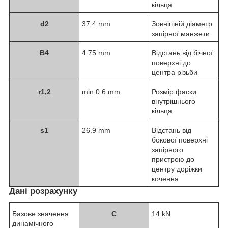
кільця
d
2
37.4 mm
Зовнішній діаметр
запірної манжети
B
4
4.75 mm
Відстань від бічної
поверхні до
центра різьби
r
1,2
min.0.6 mm
Розмір фаски
внутрішнього
кільця
s
1
26.9 mm
Відстань від
бокової поверхні
запірного
пристрою до
центру доріжки
кочення
Дані розрахунку
Базове значення
C
14 kN
динамічного