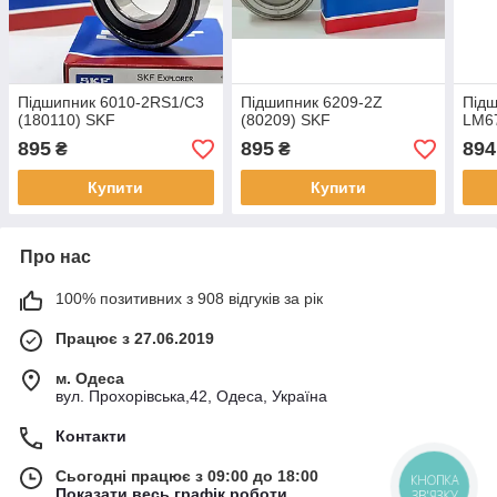
Підшипник 6010-2RS1/C3
Підшипник 6209-2Z
Під
(180110) SKF
(80209) SKF
LM6
895
895
894
₴
₴
Купити
Купити
Про нас
100% позитивних з 908 відгуків за рік
Працює з 27.06.2019
м. Одеса
вул. Прохорівська,42, Одеса, Україна
Контакти
Сьогодні працює з 09:00 до 18:00
КНОПКА
Показати весь графік роботи
ЗВ'ЯЗКУ