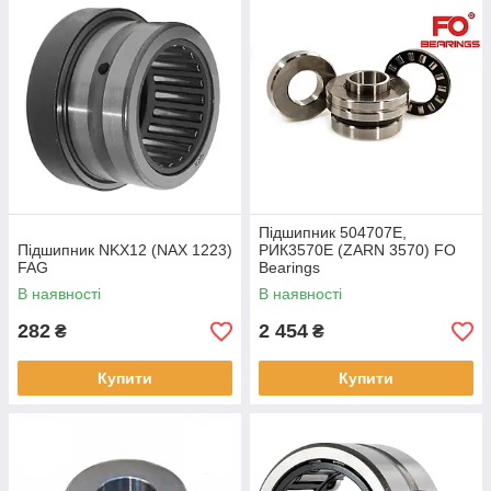
простір, що займає, а також збільшити їх ефективність.
Завдяки цим якостям, комбіновані підшипники відіграють
ключову роль у розробці інноваційних пристроїв та сучасних
машинах, забезпечуючи більш надійне та компактне рішення
для багатьох завдань.
Підшипник 504707Е,
Підшипник NKX12 (NAX 1223)
РИК3570Е (ZARN 3570) FO
FAG
Bearings
В наявності
В наявності
282
2 454
₴
₴
Купити
Купити