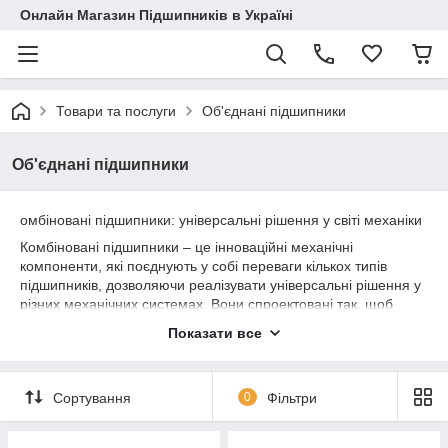
Онлайн Магазин Підшипників в Україні
Товари та послуги
Об'єднані підшипники
Об'єднані підшипники
омбіновані підшипники: універсальні рішення у світі механіки
Комбіновані підшипники – це інноваційні механічні
компоненти, які поєднують у собі переваги кількох типів
підшипників, дозволяючи реалізувати універсальні рішення у
різних механічних системах. Вони спроектовані так, щоб
забезпечити як обертання, так і переміщення елементів в
Показати все
одному компактному пристрої. Це робить комбіновані
підшипники незамінними у таких галузях, як авіація, медична
техніка, робототехніка та багато інших.
Сортування
0
Фільтри
Основна перевага комбінованих підшипників полягає в їхній
універсальності та компактності. Вони здатні значно
спростити конструкцію механічних систем, скоротити вагу і