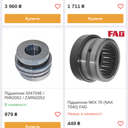
3 960
1 711
₴
₴
Купити
Купити
Підшипник 504704Е /
РИК2052 / ZARN2052
Підшипник NKX 70 (NAX
В наявності
7040) FAG
979
Немає в наявності
₴
449
₴
Купити