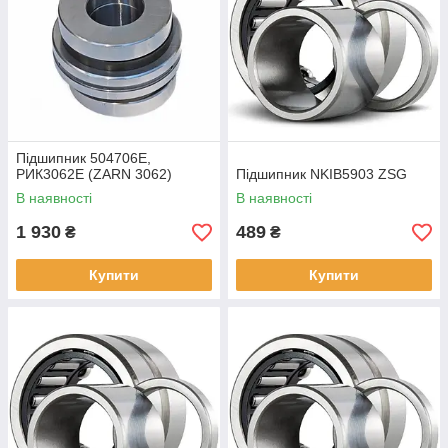
Підшипник 504706Е,
РИК3062Е (ZARN 3062)
Підшипник NKIB5903 ZSG
В наявності
В наявності
1 930
489
₴
₴
Купити
Купити