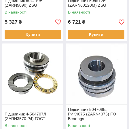
Підшипник 504710E
Підшипник 504912Е
(ZARN5090) ZSG
(ZARN60120М) ZSG
В наявності
В наявності
5 327
6 721
₴
₴
Купити
Купити
Підшипник 504708Е,
Підшипник 4-504707Л
РИК4075 (ZARN4075) FO
(ZARN3570 P4) ГОСТ
Bearings
В наявності
В наявності