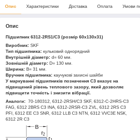
Опис
Характеристики
Доставка
Оплата
Умови п
Опис
Підшипник 6312-2RS1/C3 (розмір 60x130x31)
Виробник:
SKF
Тип підшипника:
кульковий однорядний
Внутрішній діаметр:
d= 60 мм.
Зовнішній діаметр:
D= 130 мм.
Ширина:
B= 31 мм.
Вручник підшипника:
каучукові захисні шайби
У маркуванні підшипників позначення C3 вказує на
підвищений рівень теплового зазору, який дозволяє
підвищити точність і знизити вібрації.
Аналоги:
70-180312, 6312-2RSH/C3 SKF, 6312-C-2HRS-C3
FAG, 6312 2BRS C3 INA, 6312-2RSR-C3 ZVL, 6312 2RS C3
PFI, 6312 EE C3 SNR, 6312 LLB C3 NTN, 6312 VVC3E NSK,
6312 2R C3