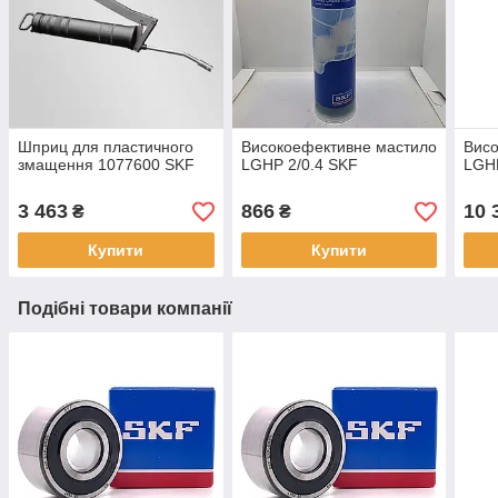
Шприц для пластичного
Високоефективне мастило
Висо
змащення 1077600 SKF
LGHP 2/0.4 SKF
LGH
3 463
866
10 
₴
₴
Купити
Купити
Подібні товари компанії