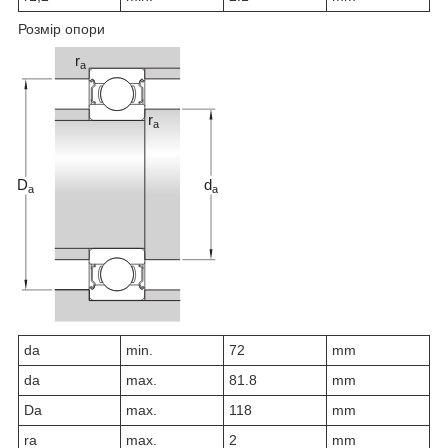
Розмір опори
d
a
min.
72
mm
d
a
max.
81.8
mm
D
a
max.
118
mm
r
a
max.
2
mm