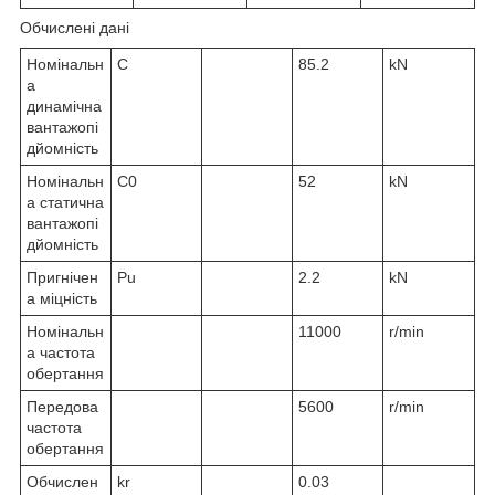
Обчислені дані
Номінальн
C
85.2
kN
а
динамічна
вантажопі
дйомність
Номінальн
C
0
52
kN
а статична
вантажопі
дйомність
Пригнічен
P
u
2.2
kN
а міцність
Номінальн
11000
r/min
а частота
обертання
Передова
5600
r/min
частота
обертання
Обчислен
k
r
0.03