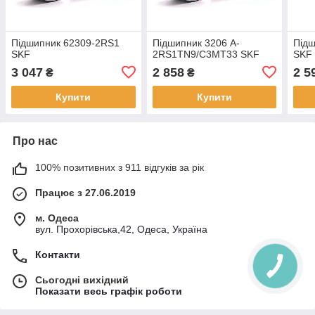
Підшипник 62309-2RS1
Підшипник 3206 A-
Підш
SKF
2RS1TN9/C3MT33 SKF
SKF
3 047
2 858
2 5
₴
₴
Купити
Купити
Про нас
100% позитивних з 911 відгуків за рік
Працює з 27.06.2019
м. Одеса
вул. Прохорівська,42, Одеса, Україна
Контакти
Сьогодні вихідний
Показати весь графік роботи