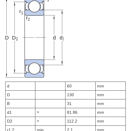
d
60
mm
D
130
mm
B
31
mm
d
1
≈
81.86
mm
D
2
≈
112.2
mm
r
1,2
min.
2.1
mm