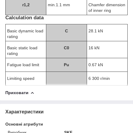
r
1,2
min.1.1 mm
Chamfer dimension
of inner ring
Calculation data
Basic dynamic load
C
28.1 kN
rating
Basic static load
C
0
16 kN
rating
Fatigue load limit
P
u
0.67 kN
Limiting speed
6 300 r/min
Приховати
Характеристики
Основні атрибути
Виробник
SKF