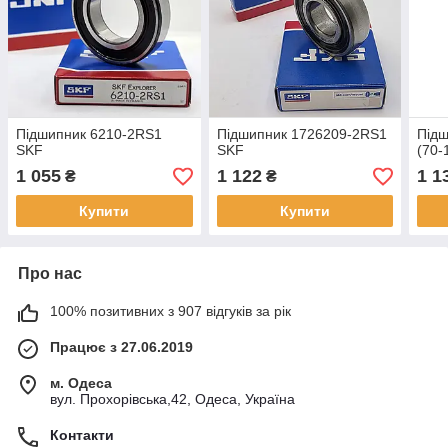
Підшипник 6210-2RS1
Підшипник 1726209-2RS1
Підш
SKF
SKF
(70-
1 055
1 122
1 1
₴
₴
Купити
Купити
Про нас
100% позитивних з 907 відгуків за рік
Працює з 27.06.2019
м. Одеса
вул. Прохорівська,42, Одеса, Україна
Контакти