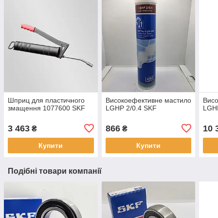
Шприц для пластичного
Високоефективне мастило
Висо
змащення 1077600 SKF
LGHP 2/0.4 SKF
LGH
3 463
866
10 
₴
₴
Купити
Купити
Подібні товари компанії