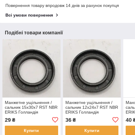
Повернення товару впродовж 14 днів за рахунок покупця
Всі умови повернення
Подібні товари компанії
Манжетне ущільнення /
Манжетне ущільнення /
Манж
сальник 15x30x7 RST NBR
сальник 12x24x7 RST NBR
саль
ERIKS Голландія
ERIKS Голландія
ERIK
29
36
40
₴
₴
Купити
Купити