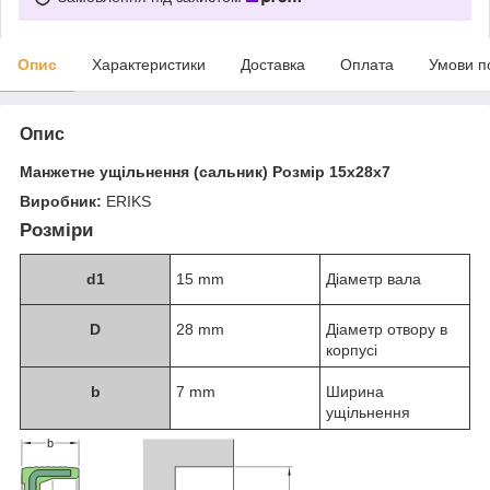
Опис
Характеристики
Доставка
Оплата
Умови п
Опис
Манжетне ущільнення (сальник) Розмір 15x28x7
Виробник:
ERIKS
Розміри
d
1
15 mm
Діаметр вала
D
28 mm
Діаметр отвору в
корпусі
b
7 mm
Ширина
ущільнення