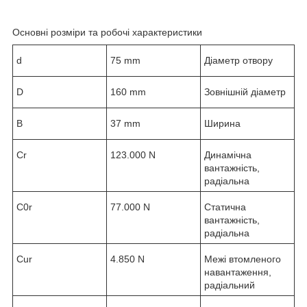
Основні розміри та робочі характеристики
d
75 mm
Діаметр отвору
D
160 mm
Зовнішній діаметр
B
37 mm
Ширина
C
r
123.000 N
Динамічна
вантажність,
радіальна
C
0r
77.000 N
Статична
вантажність,
радіальна
C
ur
4.850 N
Межі втомленого
навантаження,
радіальний