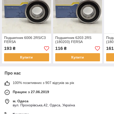
Подшипник 6006 2RS/C3
Подшипник 6203 2RS
Под
FERSA
(180203) FERSA
(18
193
116
161
₴
₴
Купити
Купити
Про нас
100% позитивних з 907 відгуків за рік
Працює з 27.06.2019
м. Одеса
вул. Прохорівська,42, Одеса, Україна