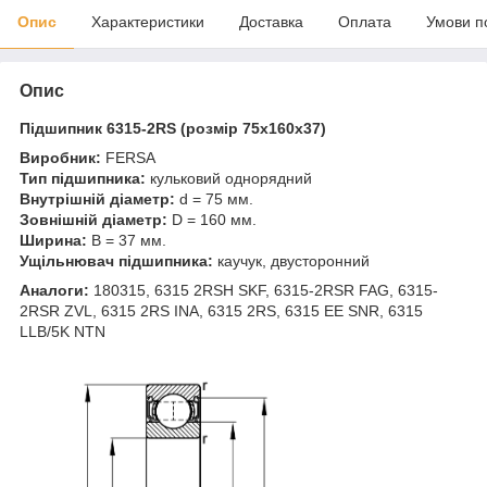
Опис
Характеристики
Доставка
Оплата
Умови п
Опис
Підшипник 6315-2RS (розмір 75x160x37)
Виробник:
FERSA
Тип підшипника:
кульковий однорядний
Внутрішній діаметр:
d = 75 мм.
Зовнішній діаметр:
D = 160 мм.
Ширина:
B = 37 мм.
Ущільнювач підшипника:
каучук, двусторонний
Аналоги:
180315, 6315 2RSH SKF, 6315-2RSR FAG, 6315-
2RSR ZVL, 6315 2RS INA, 6315 2RS, 6315 EE SNR, 6315
LLB/5K NTN