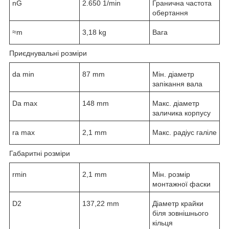
n
G
2.650 1/min
Гранична частота
обертання
≈m
3,18 kg
Вага
Приєднувальні розміри
d
a min
87 mm
Мін. діаметр
запікання вала
D
a max
148 mm
Макс. діаметр
заличика корпусу
r
a max
2,1 mm
Макс. радіус галіле
Габаритні розміри
r
min
2,1 mm
Мін. розмір
монтажної фаски
D
2
137,22 mm
Діаметр крайки
біля зовнішнього
кільця