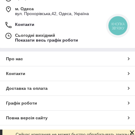
м. Одеса
вул. Прохорівська,42, Одеса, Україна
КНОПКА
Контакти
ЗВ'ЯЗКУ
Сьогодні вихідний
Показати весь графік роботи
Про нас
Контакти
Доставка та оплата
Графік роботи
Повна версія сайту
Сайт створено на маркетплейсі
Prom.ua
Сейчас компания не может быстро обрабатывать заказы и