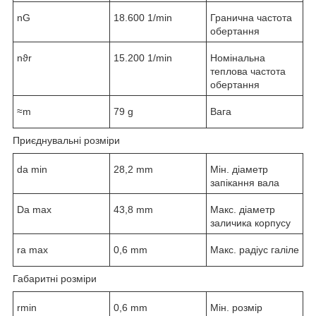
n
G
18.600 1/min
Гранична частота
обертання
n
ϑr
15.200 1/min
Номінальна
теплова частота
обертання
≈m
79 g
Вага
Приєднувальні розміри
d
a min
28,2 mm
Мін. діаметр
запікання вала
D
a max
43,8 mm
Макс. діаметр
заличика корпусу
r
a max
0,6 mm
Макс. радіус галіле
Габаритні розміри
r
min
0,6 mm
Мін. розмір