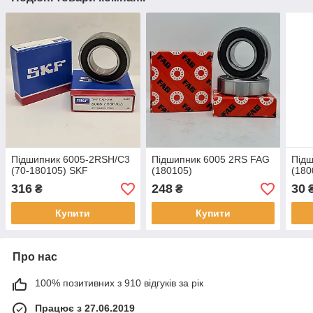
Підшипник 6005-2RSH/C3
Підшипник 6005 2RS FAG
Підш
(70-180105) SKF
(180105)
(180
316
248
30
₴
₴
Купити
Купити
Про нас
100% позитивних з 910 відгуків за рік
Працює з 27.06.2019