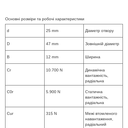
Основні розміри та робочі характеристики
d
25 mm
Діаметр отвору
D
47 mm
Зовнішній діаметр
B
12 mm
Ширина
C
r
10.700 N
Динамічна
вантажність,
радіальна
C
0r
5.900 N
Статична
вантажність,
радіальна
C
ur
315 N
Межі втомленого
навантаження,
радіальний