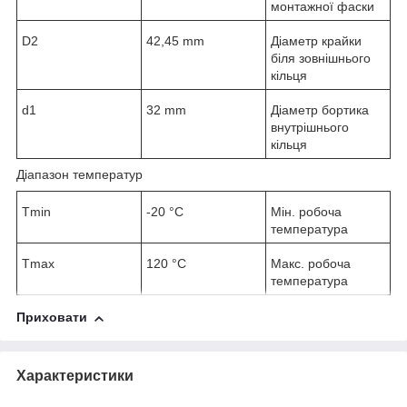
монтажної фаски
D
2
42,45 mm
Діаметр крайки
біля зовнішнього
кільця
d
1
32 mm
Діаметр бортика
внутрішнього
кільця
Діапазон температур
T
min
-20 °C
Мін. робоча
температура
T
max
120 °C
Макс. робоча
температура
Приховати
Характеристики