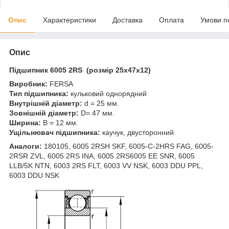
Опис
Характеристики
Доставка
Оплата
Умови п
Опис
Підшипник 6005 2RS (розмір 25x47x12)
Виробник:
FERSA
Тип підшипника:
кульковий однорядний
Внутрішній діаметр:
d = 25 мм.
Зовнішній діаметр:
D= 47 мм.
Ширина:
B = 12 мм.
Ущільнювач підшипника:
каучук, двусторонний
Аналоги:
180105, 6005 2RSH SKF, 6005-C-2HRS FAG, 6005-
2RSR ZVL, 6005 2RS INA, 6005 2RS6005 EE SNR, 6005
LLB/5K NTN, 6003 2RS FLT, 6003 VV NSK, 6003 DDU PPL,
6003 DDU NSK