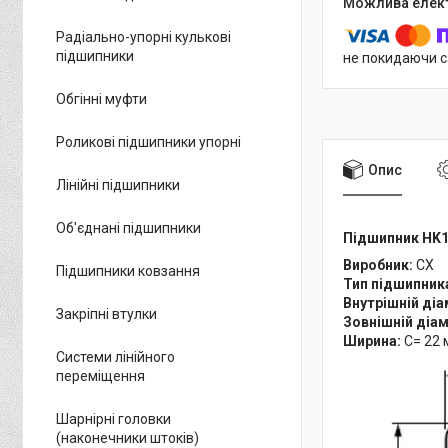
Радіально-упорні кулькові
підшипники
не покидаючи с
Обгінні муфти
Роликові підшипники упорні
Опис
Лінійні підшипники
Об'єднані підшипники
Підшипник HK1
Виробник:
CX
Підшипники ковзання
Тип підшипник
Внутрішній ді
Закріпні втулки
Зовнішній діа
Ширина:
С= 22 
Системи лінійного
переміщення
Шарнірні головки
(наконечники штоків)