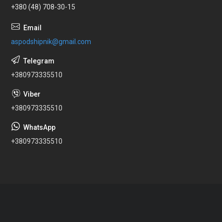
+380 (48) 708-30-15
aspodshipnik@gmail.com
+380973335510
+380973335510
+380973335510