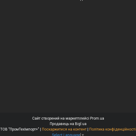
Сайт створений на маркетплейсі
Prom.ua
Продавець на Bigl.ua
ТОВ "ПромТехІмпорт+" |
Поскаржитися на контент
|
Політика конфіденційності
Select Language
▼