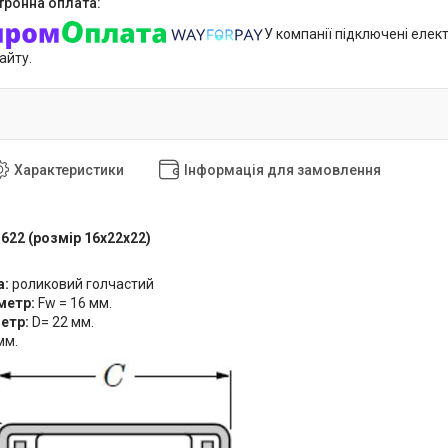
У компанії підключені елек
айту.
Характеристики
Інформація для замовлення
622 (розмір 16x22x22)
а:
роликовий голчастий
аметр:
Fw = 16 мм.
метр:
D= 22 мм.
мм.