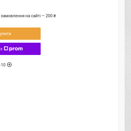
 замовлення на сайті — 200 ₴
упити
 з
-10