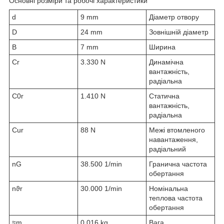
Основні розміри та робочі характеристики
d
9 mm
Діаметр отвору
D
24 mm
Зовнішній діаметр
B
7 mm
Ширина
C
r
3.330 N
Динамічна
вантажність,
радіальна
C
0r
1.410 N
Статична
вантажність,
радіальна
C
ur
88 N
Межі втомленого
навантаження,
радіальний
n
G
38.500 1/min
Гранична частота
обертання
n
ϑr
30.000 1/min
Номінальна
теплова частота
обертання
≈m
0,016 kg
Вага