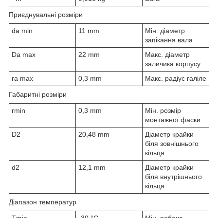
Приєднувальні розміри
d
a min
11 mm
Мін. діаметр
запікання вала
D
a max
22 mm
Макс. діаметр
заличика корпусу
r
a max
0,3 mm
Макс. радіус галіле
Габаритні розміри
r
min
0,3 mm
Мін. розмір
монтажної фаски
D
2
20,48 mm
Діаметр крайки
біля зовнішнього
кільця
d
2
12,1 mm
Діаметр крайки
біля внутрішнього
кільця
Діапазон температур