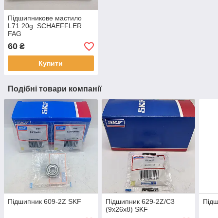
Підшипникове мастило
L71 20g. SCHAEFFLER
FAG
60
₴
Купити
Подібні товари компанії
Підшипник 609-2Z SKF
Підшипник 629-2Z/C3
Підш
(9х26х8) SKF