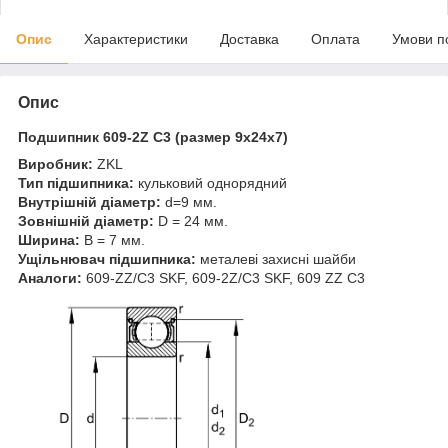
Опис
Характеристики
Доставка
Оплата
Умови п
Опис
Подшипник 609-2Z C3 (размер 9x24x7)
Виробник:
ZKL
Тип підшипника:
кульковий однорядний
Внутрішній діаметр:
d=9 мм.
Зовнішній діаметр:
D = 24 мм.
Ширина:
B = 7 мм.
Ущільнювач підшипника:
металеві захисні шайби
Аналоги:
609-ZZ/C3 SKF, 609-2Z/C3 SKF, 609 ZZ C3