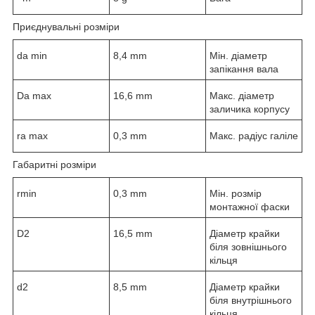
Приєднувальні розміри
d
a min
8,4 mm
Мін. діаметр
запікання вала
D
a max
16,6 mm
Макс. діаметр
заличика корпусу
r
a max
0,3 mm
Макс. радіус галіле
Габаритні розміри
r
min
0,3 mm
Мін. розмір
монтажної фаски
D
2
16,5 mm
Діаметр крайки
біля зовнішнього
кільця
d
2
8,5 mm
Діаметр крайки
біля внутрішнього
кільця