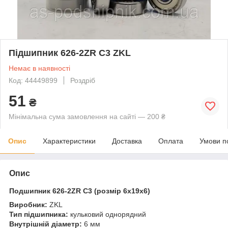
Підшипник 626-2ZR C3 ZKL
Немає в наявності
Код: 44449899
Роздріб
51
₴
Мінімальна сума замовлення на сайті — 200 ₴
Опис
Характеристики
Доставка
Оплата
Умови п
Опис
Подшипник 626-2ZR C3 (розмір 6х19х6)
Виробник:
ZKL
Тип підшипника:
кульковий однорядний
Внутрішній діаметр:
6 мм