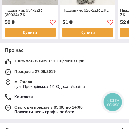
Підшипник 634-2ZR
Підшипник 626-2ZR ZKL
Підш
(80034) ZKL
ZKL
50
51
52
₴
₴
Купити
Купити
Про нас
100% позитивних з 910 відгуків за рік
Працює з 27.06.2019
м. Одеса
вул. Прохорівська,42, Одеса, Україна
Контакти
КНОПКА
ЗВ'ЯЗКУ
Сьогодні працює з 09:00 до 14:00
Показати весь графік роботи