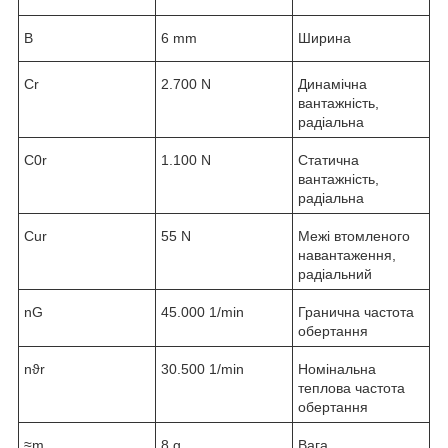
B
6 mm
Ширина
C
r
2.700 N
Динамічна
вантажність,
радіальна
C
0r
1.100 N
Статична
вантажність,
радіальна
C
ur
55 N
Межі втомленого
навантаження,
радіальний
n
G
45.000 1/min
Гранична частота
обертання
n
ϑr
30.500 1/min
Номінальна
теплова частота
обертання
≈m
8 g
Вага