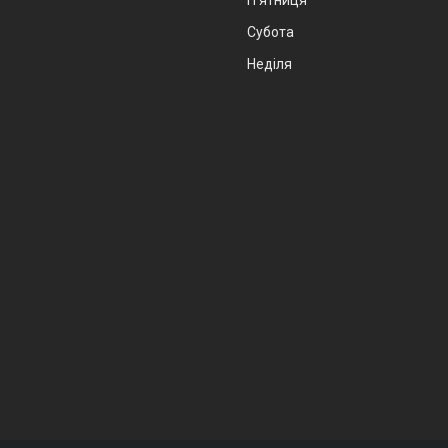
Пʼятниця
Субота
Неділя