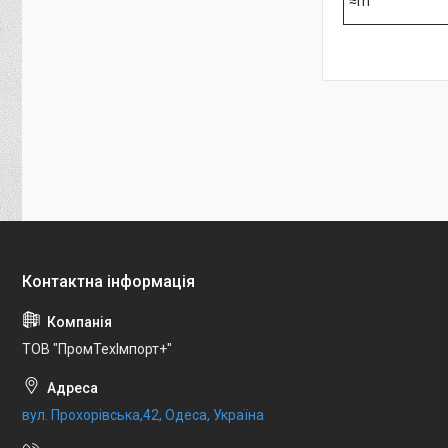
≈m
ТОВ "ПромТехІмпорт+"
вул. Прохорівська,42, Одеса, Україна