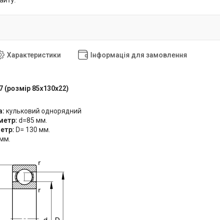
айту.
Характеристики
Інформація для замовлення
 (розмір 85x130x22)
L
а:
кульковий однорядний
метр:
d=85 мм.
етр:
D= 130 мм.
 мм.