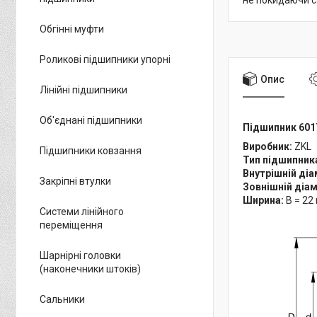
не покидаючи с
Обгінні муфти
Роликові підшипники упорні
Опис
Лінійні підшипники
Об'єднані підшипники
Підшипник 6017
Виробник:
ZK
Підшипники ковзання
Тип підшипник
Внутрішній діа
Закріпні втулки
Зовнішній діам
Ширина:
B = 22
Системи лінійного
переміщення
Шарнірні головки
(наконечники штоків)
Сальники