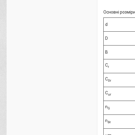
Основні розміри
d
D
B
C
r
C
0r
C
ur
n
G
n
ϑr