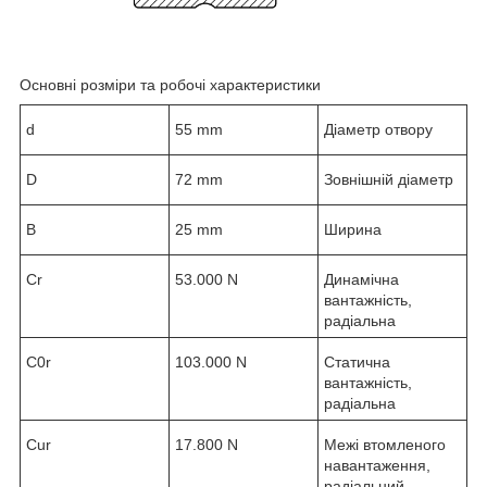
Основні розміри та робочі характеристики
d
55 mm
Діаметр отвору
D
72 mm
Зовнішній діаметр
B
25 mm
Ширина
C
r
53.000 N
Динамічна
вантажність,
радіальна
C
0r
103.000 N
Статична
вантажність,
радіальна
C
ur
17.800 N
Межі втомленого
навантаження,
радіальний