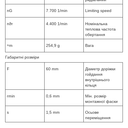
n
G
7.700 1/min
Limiting speed
n
ϑr
4.400 1/min
Номінальна
теплова частота
обертання
≈m
254,9 g
Вага
Габаритні розміри
F
60 mm
Діаметр доріжки
гойдання
внутрішнього
кільця
r
min
0,6 mm
Мін. розмір
монтажної фаски
s
1,5 mm
Осьове
переміщення