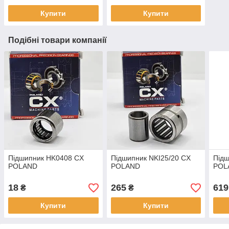
Купити
Купити
Подібні товари компанії
Підшипник HK0408 CX
Підшипник NKI25/20 CX
Підш
POLAND
POLAND
POL
18
265
619
₴
₴
Купити
Купити