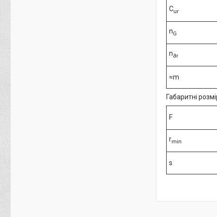
C
ur
n
G
n
ϑr
≈m
Габаритні розмі
F
r
min
s