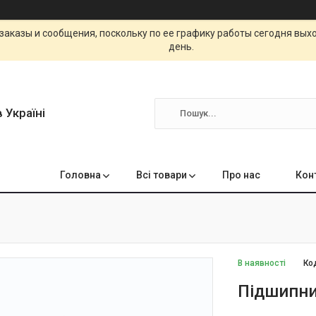
заказы и сообщения, поскольку по ее графику работы сегодня вых
день.
 Україні
Головна
Всі товари
Про нас
Кон
В наявності
Ко
Підшипни