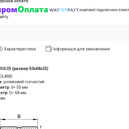
У компанії підключені елек
айту.
Характеристики
Інформація для замовлення
50/25 (размер 50x68x25)
POLAND
а:
роликовий голчастий
аметр:
d= 50 мм.
метр:
D= 68 мм.
 мм.