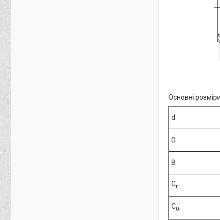
Основні розміри
d
D
B
C
r
C
0r