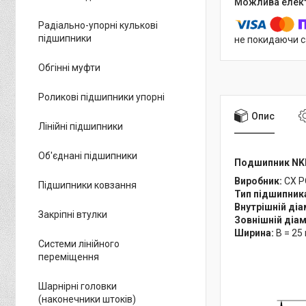
Радіально-упорні кулькові
підшипники
не покидаючи с
Обгінні муфти
Роликові підшипники упорні
Опис
Лінійні підшипники
Об'єднані підшипники
Подшипник NKI
Виробник:
CX 
Підшипники ковзання
Тип підшипник
Внутрішній ді
Закріпні втулки
Зовнішній діа
Ширина:
B = 25
Системи лінійного
переміщення
Шарнірні головки
(наконечники штоків)