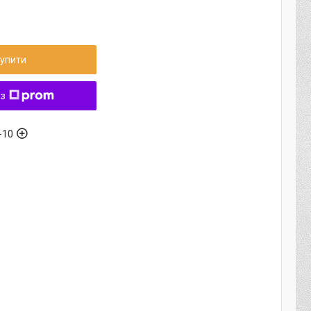
упити
 з
-10