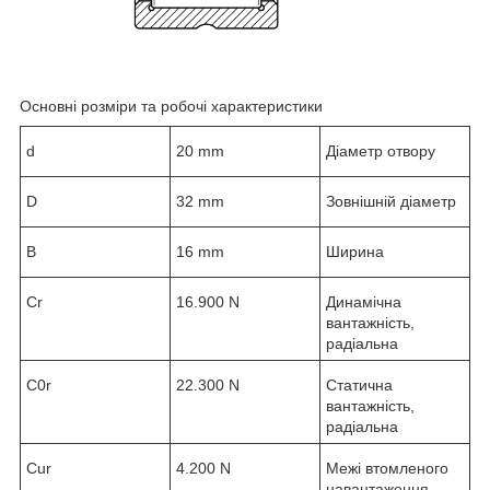
Основні розміри та робочі характеристики
d
20 mm
Діаметр отвору
D
32 mm
Зовнішній діаметр
B
16 mm
Ширина
C
r
16.900 N
Динамічна
вантажність,
радіальна
C
0r
22.300 N
Статична
вантажність,
радіальна
C
ur
4.200 N
Межі втомленого
навантаження,