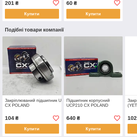
201
60
₴
₴
Купити
Купити
Подібні товари компанії
Закріплюваний підшипник UC201
Підшипник корпусний
Закр
CX POLAND
UCP210 CX POLAND
(YE
104
640
102
₴
₴
Купити
Купити