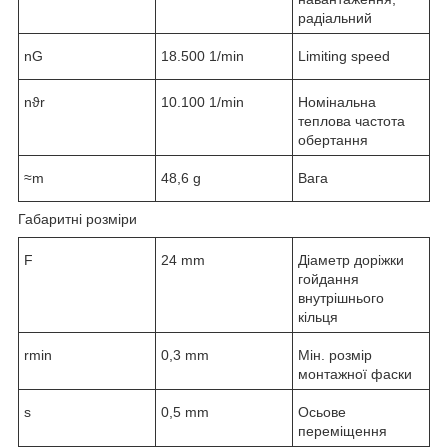
радіальний
n
G
18.500 1/min
Limiting speed
n
ϑr
10.100 1/min
Номінальна
теплова частота
обертання
≈m
48,6 g
Вага
Габаритні розміри
F
24 mm
Діаметр доріжки
гойдання
внутрішнього
кільця
r
min
0,3 mm
Мін. розмір
монтажної фаски
s
0,5 mm
Осьове
переміщення