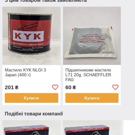
З цим товаром також замовляють
Мастило KYK NLGI 3
Підшипникове мастило
Japan (400 г)
L71 20g. SCHAEFFLER
FAG
201
60
₴
₴
Купити
Купити
Подібні товари компанії