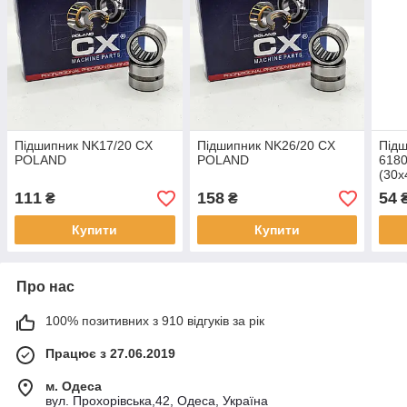
Підшипник NK17/20 CX
Підшипник NK26/20 CX
Підш
POLAND
POLAND
6180
(30
111
158
54
₴
₴
Купити
Купити
Про нас
100% позитивних з 910 відгуків за рік
Працює з 27.06.2019
м. Одеса
вул. Прохорівська,42, Одеса, Україна