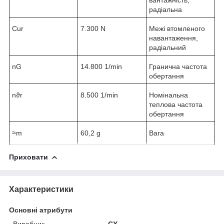
радіальна
C
ur
7.300 N
Межі втомленого
навантаження,
радіальний
n
G
14.800 1/min
Гранична частота
обертання
n
ϑr
8.500 1/min
Номінальна
теплова частота
обертання
≈m
60,2 g
Вага
Приховати
Характеристики
Основні атрибути
Виробник
CX