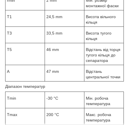
r
min
2 mm
Мін. розмір
монтажної фаски
T
1
24,5 mm
Висота вільного
кільця
T
3
33,5 mm
Висота тугого
кільця
T
5
46 mm
Відстань від торця
тугого кільця до
сепаратора
A
47 mm
Відстань
центральної точки
Діапазон температур
T
min
-30 °C
Мін. робоча
температура
T
max
200 °C
Макс. робоча
температура