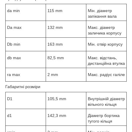
d
a min
115 mm
Мін. діаметр
запікання вала
D
a max
132 mm
Макс. діаметр
заличика корпусу
D
b min
163 mm
Мін. отвір корпусу
d
b max
82,5 mm
Макс. відстань,
дистанційна втулка
r
a max
2 mm
Макс. радіус галіле
Габаритні розміри
D
1
105,5 mm
Внутрішній діаметр
вільного кільця
d
1
142,3 mm
Діаметр бортика
тугого кільця