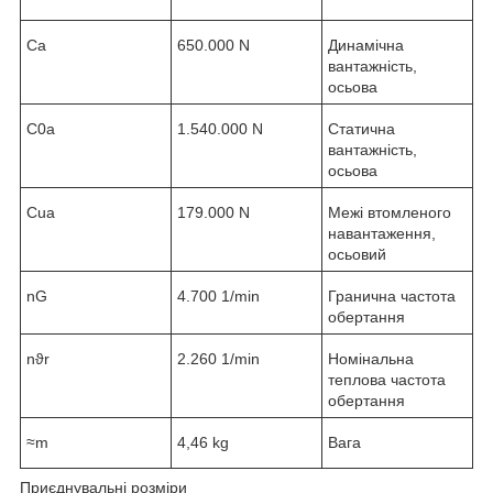
C
a
650.000 N
Динамічна
вантажність,
осьова
C
0a
1.540.000 N
Статична
вантажність,
осьова
C
ua
179.000 N
Межі втомленого
навантаження,
осьовий
n
G
4.700 1/min
Гранична частота
обертання
n
ϑr
2.260 1/min
Номінальна
теплова частота
обертання
≈m
4,46 kg
Вага
Приєднувальні розміри