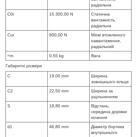
радіальна
C
0r
15.300,00 N
Статична
вантажність,
радіальна
C
ur
800,00 N
Межі втомленого
навантаження,
радіальний
≈m
0,55 kg
Вага
Габаритні розміри
C
19,00 mm
Ширина
зовнішнього кільця
C
2
22,50 mm
Ширина за
ущільненням
S
18,80 mm
Відстань,
середина доріжки
кочення
d
1
46,80 mm
Діаметр бортика
внутрішнього