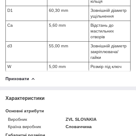
кільця
D
1
60,30 mm
Зовнішній діаметр
ущільнення
C
a
5,60 mm
Відстань до
мастильних
отворів
d
3
55,00 mm
Зовнішній діаметр
закріплювача/
гайки
W
5,00 mm
Розмір під ключ
Приховати
Характеристики
Основні атрибути
Виробник
ZVL SLOVAKIA
Країна виробник
Словаччина
Габаритні розміри