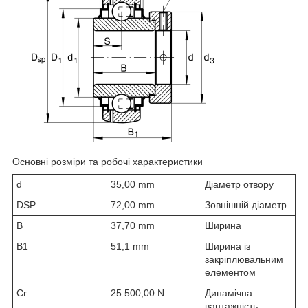
Основні розміри та робочі характеристики
d
35,00 mm
Діаметр отвору
D
SP
72,00 mm
Зовнішній діаметр
B
37,70 mm
Ширина
B
1
51,1 mm
Ширина із
закріплювальним
елементом
C
r
25.500,00 N
Динамічна
вантажність,