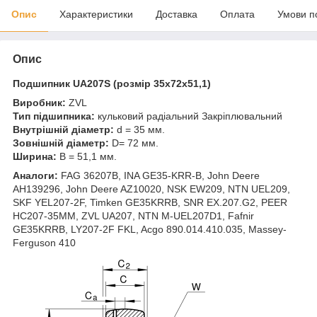
Опис
Характеристики
Доставка
Оплата
Умови п
Опис
Подшипник UA207S (розмір 35x72x51,1)
Виробник:
ZVL
Тип підшипника:
кульковий радіальний Закріплювальний
Внутрішній діаметр:
d = 35 мм.
Зовнішній діаметр:
D= 72 мм.
Ширина:
B = 51,1 мм.
Аналоги:
FAG 36207B, INA GE35-KRR-B, John Deere
AH139296, John Deere AZ10020, NSK EW209, NTN UEL209,
SKF YEL207-2F, Timken GE35KRRB, SNR EX.207.G2, PEER
HC207-35MM, ZVL UA207, NTN M-UEL207D1, Fafnir
GE35KRRB, LY207-2F FKL, Acgo 890.014.410.035, Massey-
Ferguson 410