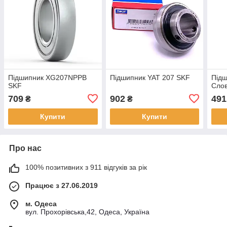
Підшипник XG207NPPB
Підшипник YAT 207 SKF
Підш
SKF
Сло
709
902
491
₴
₴
Купити
Купити
Про нас
100% позитивних з 911 відгуків за рік
Працює з 27.06.2019
м. Одеса
вул. Прохорівська,42, Одеса, Україна