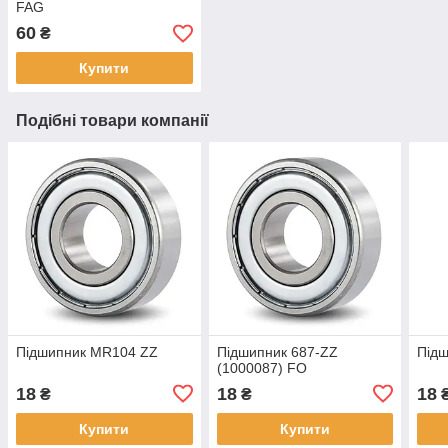
FAG
60
₴
Купити
Подібні товари компанії
Підшипник MR104 ZZ
Підшипник 687-ZZ
Під
(1000087) FO
18
18
18
₴
₴
Купити
Купити