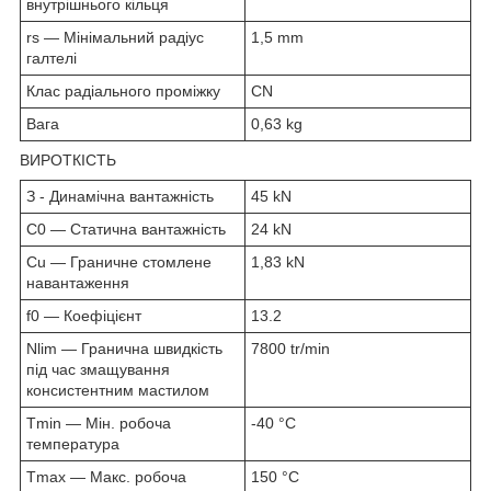
внутрішнього кільця
rs — Мінімальний радіус
1,5 mm
галтелі
Клас радіального проміжку
CN
Вага
0,63 kg
ВИРОТКІСТЬ
З - Динамічна вантажність
45 kN
C0 — Статична вантажність
24 kN
Cu — Граничне стомлене
1,83 kN
навантаження
f0 — Коефіцієнт
13.2
Nlim — Гранична швидкість
7800 tr/min
під час змащування
консистентним мастилом
Tmin — Мін. робоча
-40 °C
температура
Tmax — Макс. робоча
150 °C