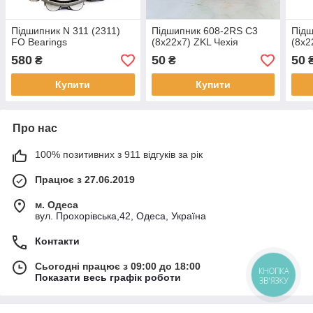
Підшипник N 311 (2311)
Підшипник 608-2RS C3
Підш
FO Bearings
(8x22x7) ZKL Чехія
(8x2
580
50
50
₴
₴
Купити
Купити
Про нас
100% позитивних з 911 відгуків за рік
Працює з 27.06.2019
м. Одеса
вул. Прохорівська,42, Одеса, Україна
Контакти
Сьогодні працює з 09:00 до 18:00
КНОПКА
Показати весь графік роботи
ЗВ'ЯЗКУ