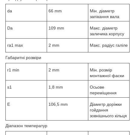
d
a
66 mm
Мін. діаметр
запікання вала
D
a
109 mm
Макс. діаметр
заличика корпусу
r
a1 max
2 mm
Макс. радіус галіле
Габаритні розміри
r
1 min
2 mm
Мін. розмір
монтажної фаски
s
1
1,8 mm
Осьове
переміщення
E
106,5 mm
Діаметр доріжки
гойдання
зовнішнього кільця
Діапазон температур