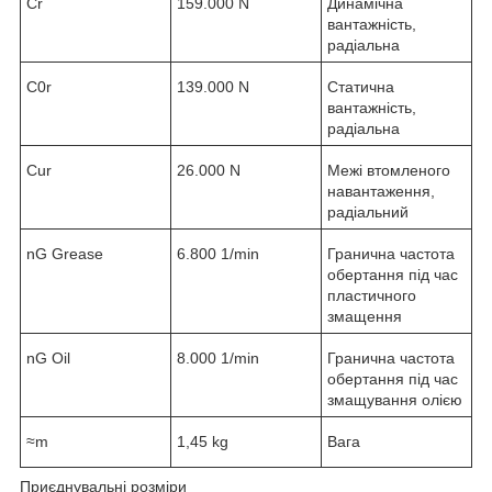
C
r
159.000 N
Динамічна
вантажність,
радіальна
C
0r
139.000 N
Статична
вантажність,
радіальна
C
ur
26.000 N
Межі втомленого
навантаження,
радіальний
n
G Grease
6.800 1/min
Гранична частота
обертання під час
пластичного
змащення
n
G Oil
8.000 1/min
Гранична частота
обертання під час
змащування олією
≈m
1,45 kg
Вага
Приєднувальні розміри