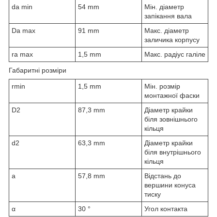
d
a min
54 mm
Мін. діаметр
запікання вала
D
a max
91 mm
Макс. діаметр
заличика корпусу
r
a max
1,5 mm
Макс. радіус галіле
Габаритні розміри
r
min
1,5 mm
Мін. розмір
монтажної фаски
D
2
87,3 mm
Діаметр крайки
біля зовнішнього
кільця
d
2
63,3 mm
Діаметр крайки
біля внутрішнього
кільця
a
57,8 mm
Відстань до
вершини конуса
тиску
α
30 °
Угол контакта