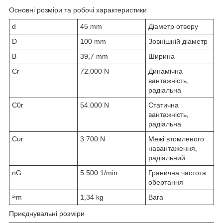
Основні розміри та робочі характеристики
d
45 mm
Діаметр отвору
D
100 mm
Зовнішній діаметр
B
39,7 mm
Ширина
C
r
72.000 N
Динамічна
вантажність,
радіальна
C
0r
54.000 N
Статична
вантажність,
радіальна
C
ur
3.700 N
Межі втомленого
навантаження,
радіальний
n
G
5.500 1/min
Гранична частота
обертання
≈m
1,34 kg
Вага
Приєднувальні розміри