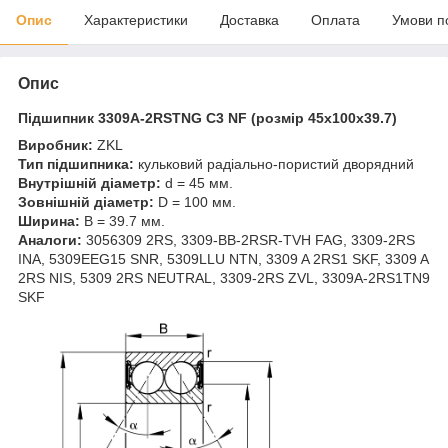
Опис
Характеристики
Доставка
Оплата
Умови п
Опис
Підшипник 3309A-2RSTNG C3 NF (розмір 45x100x39.7)
Виробник:
ZKL
Тип підшипника:
кульковий радіально-пористий дворядний
Внутрішній діаметр:
d = 45 мм.
Зовнішній діаметр:
D = 100 мм.
Ширина:
B = 39.7 мм.
Аналоги:
3056309 2RS, 3309-BB-2RSR-TVH FAG, 3309-2RS
INA, 5309EEG15 SNR, 5309LLU NTN, 3309 A 2RS1 SKF, 3309 A
2RS NIS, 5309 2RS NEUTRAL, 3309-2RS ZVL, 3309A-2RS1TN9
SKF