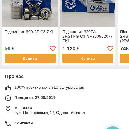
Підшипник 609-2Z C3 ZKL
Підшипник 3207A-
Підш
2RSTNG C3 NF (3056207)
2RS
ZKL
(25x
раді
56
1 120
748
₴
₴
Купити
Купити
Про нас
100% позитивних з 910 відгуків за рік
Працює з 27.06.2019
м. Одеса
вул. Прохорівська,42, Одеса, Україна
Контакти