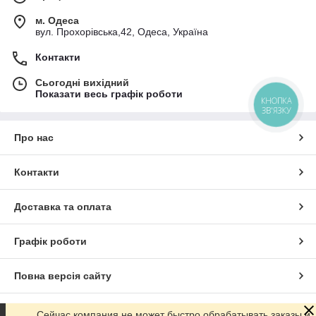
м. Одеса
вул. Прохорівська,42, Одеса, Україна
Контакти
Сьогодні вихідний
Показати весь графік роботи
КНОПКА
ЗВ'ЯЗКУ
Про нас
Контакти
Доставка та оплата
Графік роботи
Повна версія сайту
Сайт створено на маркетплейсі
Prom.ua
Сейчас компания не может быстро обрабатывать заказы и