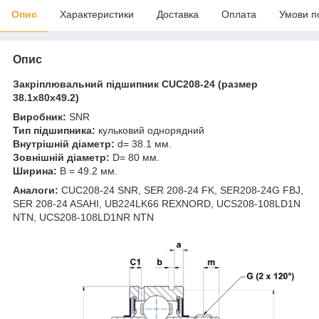
Опис
Характеристики
Доставка
Оплата
Умови п
Опис
Закріплювальний підшипник CUC208-24 (размер
38.1х80х49.2)
Виробник:
SNR
Тип підшипника:
кульковий однорядний
Внутрішній діаметр:
d= 38.1 мм.
Зовнішній діаметр:
D= 80 мм.
Ширина:
B = 49.2 мм.
Аналоги:
CUC208-24 SNR, SER 208-24 FK, SER208-24G FBJ,
SER 208-24 ASAHI, UB224LK66 REXNORD, UCS208-108LD1N
NTN, UCS208-108LD1NR NTN