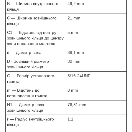
B — Ширина внутрішнього
49,2 mm
кільця
C — Ширина зовнішнього
21 mm
кільця
C1 — Відстань від центру
5 mm
зовнішнього кільця до центру
зони подавання мастила
d — Діаметр вала
38,1 mm
D - Зовнішній діаметр
80 mm
зовнішнього кільця
G — Розмір установного
5/16-24UNF
гвинта
m — Відстань до
8 mm
встановлення гвинта
N1 — Діаметр паза
76,81 mm
зовнішнього кільця
r — Радіус внутрішнього
1.1
кільця