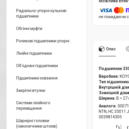
Радіально-упорні кулькові
підшипники
не покидаючи с
Обгінні муфти
Роликові підшипники упорні
Опис
Лінійні підшипники
Об'єднані підшипники
Подшипник 330
Виробник:
KOY
Підшипники ковзання
Тип підшипник
Внутрішній діа
Закріпні втулки
Зовнішній діа
Ширина:
B = 27
Системи лінійного
Аналоги:
30071
переміщення
NTN, HC 33011 
0039814305
Шарнірні головки
(наконечники штоків)