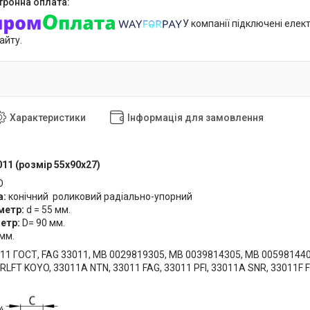
У компанії підключені елек
айту.
Характеристики
Інформація для замовлення
11 (розмір 55x90x27)
O
а:
конічний роликовий радіально-упорний
метр:
d = 55 мм.
метр:
D= 90 мм.
 мм.
11 ГОСТ, FAG 33011, MB 0029819305, MB 0039814305, MB 005981440
JRLFT KOYO, 33011A NTN, 33011 FAG, 33011 PFI, 33011A SNR, 33011F