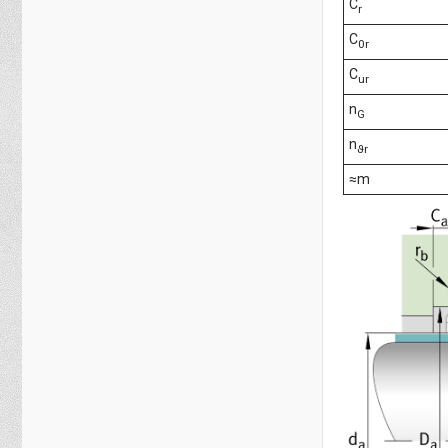
C
r
C
0r
C
ur
n
G
n
ϑr
≈m