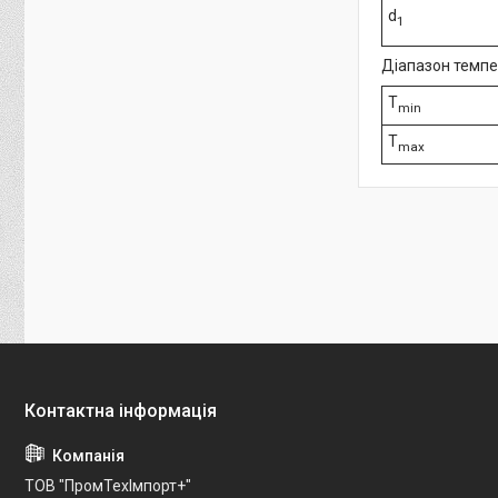
d
1
Діапазон темп
T
min
T
max
ТОВ "ПромТехІмпорт+"