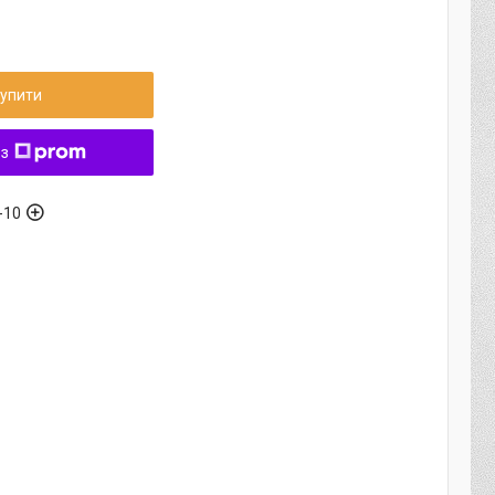
упити
 з
-10