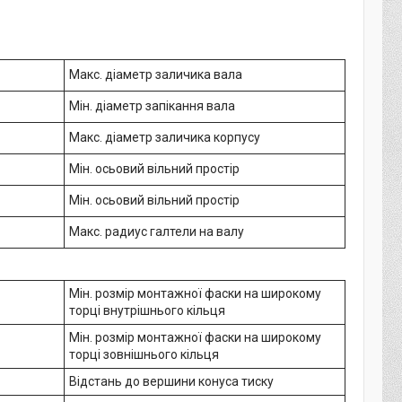
Макс. діаметр заличика вала
Мін. діаметр запікання вала
Макс. діаметр заличика корпусу
Мін. осьовий вільний простір
Мін. осьовий вільний простір
Макс. радиус галтели на валу
Мін. розмір монтажної фаски на широкому
торці внутрішнього кільця
Мін. розмір монтажної фаски на широкому
торці зовнішнього кільця
Відстань до вершини конуса тиску