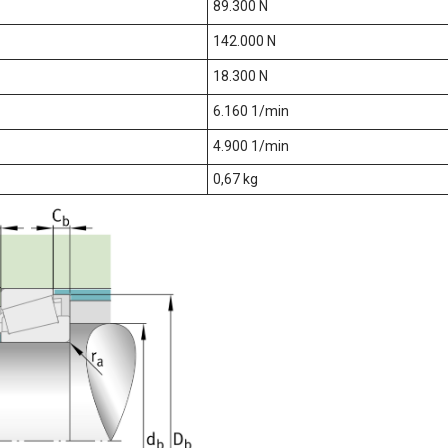
89.300 N
142.000 N
18.300 N
6.160 1/min
4.900 1/min
0,67 kg