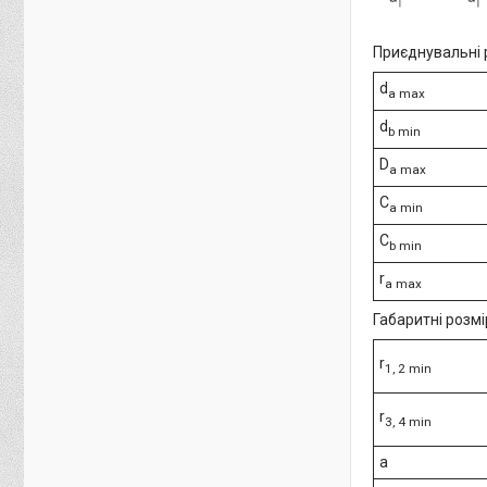
Приєднувальні 
d
a max
d
b min
D
a max
C
a min
C
b min
r
a max
Габаритні розмі
r
1, 2 min
r
3, 4 min
a