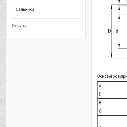
Сальники
Отзывы
Основні розміри
d
D
B
C
T