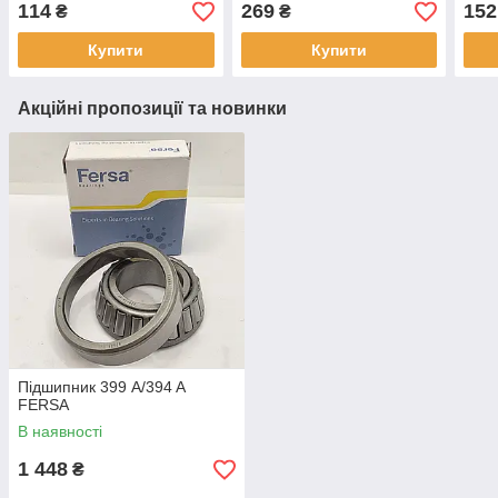
114
269
152
₴
₴
Купити
Купити
Акційні пропозиції та новинки
Підшипник 399 A/394 A
FERSA
В наявності
1 448
₴