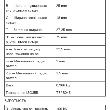
B — Ширина підшипника/
25 mm
внутрішнього кільця
C — Ширина зовнішнього
18 mm
кільця
T — Загальна ширина
27,25 mm
d1 — Зовнішній діаметр
75 mm
внутрішнього кільця
а — Точка застосунку
32,5 mm
навантаження на осі
rs — Мінімальний радіус
2 mm
галтелі
r1s — Мінімальний радіус
1,5 mm
галтелі
Вага
0,966 kg
Позначення ISO355
T7FB045
ВИРОТКІСТЬ
З - Динамічна вантажність
106 kN