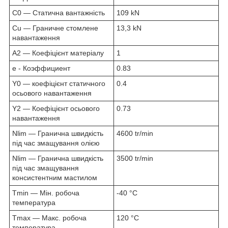
C0 — Статична вантажність
109 kN
Cu — Граничне стомлене
13,3 kN
навантаження
A2 — Коефіцієнт матеріалу
1
е - Коэффициент
0.83
Y0 — коефіцієнт статичного
0.4
осьового навантаження
Y2 — Коефіцієнт осьового
0.73
навантаження
Nlim — Гранична швидкість
4600 tr/min
під час змащування олією
Nlim — Гранична швидкість
3500 tr/min
під час змащування
консистентним мастилом
Tmin — Мін. робоча
-40 °C
температура
Tmax — Макс. робоча
120 °C
температура