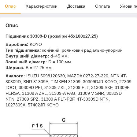
Опис
Характеристики
Доставка
Оплата
Умови п
Опис
Підшипник 30309-D (розміри 45x100x27.25)
Виробник:
KOYO
Тип підшипника:
конічний роликовий радіально-упорний
Внутрішній діаметр:
d=45 мм.
Зовнішній діаметр:
D = 100 мм.
Ширина:
B = 27.25 мм.
Аналоги:
ISUZU 5098120630, MAZDA 0272-27-220, NTN 4T-
30309D, SNR 31309A, TIMKEN 31309, 30309DJR KOYO, 27309
ГОСТ, 30309D PFI, 31309 ZKL, 31309 FLT, 31309 SKF, 31309F
FERSA, 31309 A ZVL, 31309-A FAG, 31309 V SNR, 30309D
NTN, 27309 SPZ, 31309 A FLT-PBF, 4T-30309D NTN,
1027309А, 57402JR KOYO