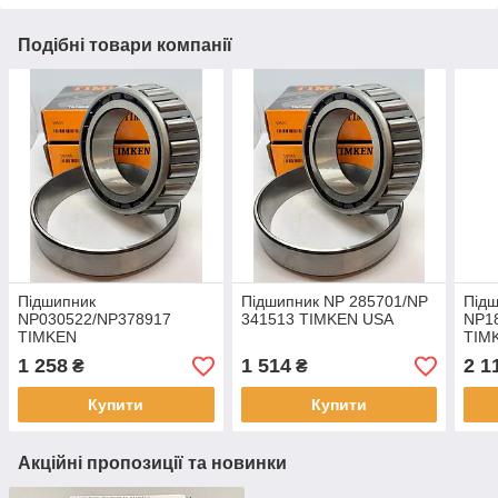
Подібні товари компанії
Підшипник
Підшипник NP 285701/NP
Під
NP030522/NP378917
341513 TIMKEN USA
NP1
TIMKEN
TIM
1 258
1 514
2 1
₴
₴
Купити
Купити
Акційні пропозиції та новинки