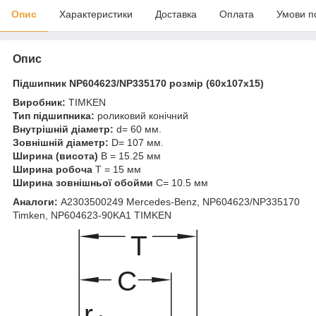
Опис
Характеристики
Доставка
Оплата
Умови п
Опис
Підшипник NP604623/NP335170 розмір (60х107х15)
Виробник:
TIMKEN
Тип підшипника:
роликовий конічний
Внутрішній діаметр:
d= 60 мм.
Зовнішній діаметр:
D= 107 мм.
Ширина (висота)
B = 15.25 мм
Ширина робоча
T = 15 мм
Ширина зовнішньої обойми
C= 10.5 мм
Аналоги:
A2303500249 Mercedes-Benz, NP604623/NP335170
Timken, NP604623-90KA1 TIMKEN