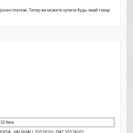
тронні платежі. Тепер ви можете купити будь-який товар
M32 New
FERSA, VAUXHALL 55574101, FIAT 55574101