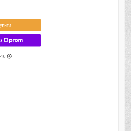
упити
 з
-10