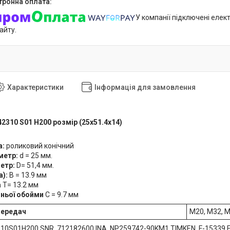
У компанії підключені елек
айту.
Характеристики
Інформація для замовлення
2310 S01 H200 розмір (25х51.4х14)
а:
роликовий конічний
аметр:
d = 25 мм.
метр:
D= 51,4 мм.
):
B = 13.9 мм
а
T= 13.2 мм
ньої обойми
C = 9.7 мм
передач
M20, M32, 
10S01H200 SNR, 712182600 INA, NP259742-90KM1 TIMKEN, F-15339 