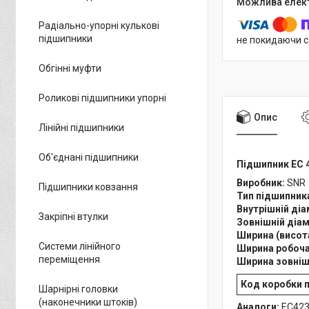
Радіально-упорні кулькові
підшипники
не покидаючи с
Обгінні муфти
Роликові підшипники упорні
Опис
Лінійні підшипники
Об'єднані підшипники
Підшипник EC 4
Виробник:
SNR
Підшипники ковзання
Тип підшипник
Внутрішній ді
Закріпні втулки
Зовнішній діа
Ширина (висота
Системи лінійного
Ширина робоч
переміщення
Ширина зовніш
Код коробки 
Шарнірні головки
(наконечники штоків)
Аналоги:
EC423