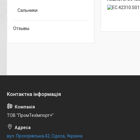
Сальники
Отзывы
ТОВ "ПромТехІмпорт+"
вул. Прохорівська,42, Одеса, Україна