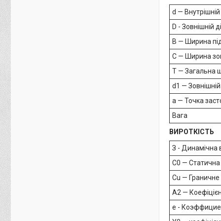
d — Внутрішній
D - Зовнішній 
B — Ширина пі
C — Ширина зо
T — Загальна 
d1 — Зовнішній
а — Точка заст
Вага
ВИРОТКІСТЬ
З - Динамічна
C0 — Статична
Cu — Граничне
A2 — Коефіціє
е - Коэффицие