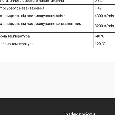
нт статичного осьового навантаження
0.82
нт осьового навантаження
1.49
на швидкість під час змащування олією
4300 tr/min
на швидкість під час змащування консистентним
3200 tr/min
обоча температура
-40 °C
робоча температура
120 °C
Графік роботи