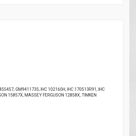
55457, GM9411735, IHC 102160H, IHC 170513R91, IHC
USON 15857X, MASSEY FERGUSON 12858X, TIMKEN