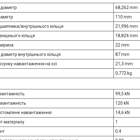
 діаметр
68,262 mm
діаметр
110 mm
дшипника/внутрішнього кільця
21,996 mm
внішнього кільця
18,824 mm
ширина
22 mm
 діаметр внутрішнього кільця
87 mm
осунку навантаження на осі
21,3 mm
0,772 kg
 вантажність
99,5 kN
 вантажність
120 kN
 стомлене навантаження
14,6 kN
нт матеріалу
1
нт
0.4