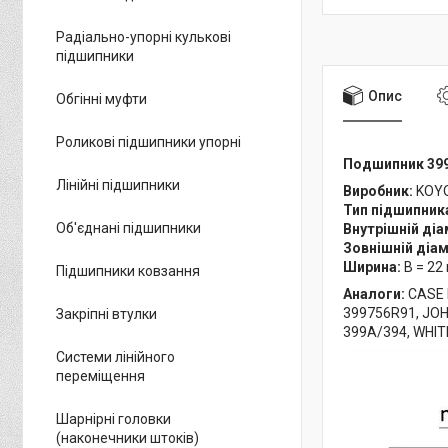
Радіально-упорні кулькові
підшипники
Опис
Обгінні муфти
Роликові підшипники упорні
Подшипник 399
Лінійні підшипники
Виробник:
KOY
Тип підшипник
Об'єднані підшипники
Внутрішній діа
Зовнішній діа
Ширина:
B = 22
Підшипники ковзання
Аналоги:
CASE 
399756R91, JO
Закріпні втулки
399A/394, WHI
Системи лінійного
переміщення
Шарнірні головки
(наконечники штоків)