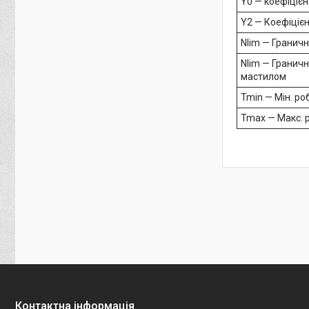
Y0 — коефіціє
Y2 — Коефіціє
Nlim — Гранич
Nlim — Гранич
мастилом
Tmin — Мін. р
Tmax — Макс. 