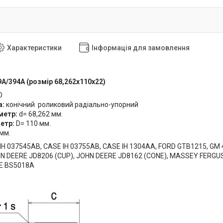
Характеристики
Інформація для замовлення
A/394A (розмір 68,262x110x22)
O
а:
конічний роликовий радіально-упорний
метр:
d= 68,262 мм.
метр:
D= 110 мм.
 мм.
IH 037545AB, CASE IH 03755AB, CASE IH 1304AA, FORD GTB1215, GM 4
HN DEERE JD8206 (CUP), JOHN DEERE JD8162 (CONE), MASSEY FERG
TE BS5018A