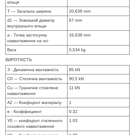
кільця
T — Загальна ширина
20,638 mm
d1 — Зовнішній діаметр
67 mm
внутрішнього кільця
а - Точка застосунку
16,638 mm
навантаження на осі
Вага
0,534 kg
ВИРОТКІСТЬ
З - Динамічна вантажність
85 kN
C0 — Статична вантажність
90,5 kN
Cu — Граничне стомлене
11 kN
навантаження
A2 — Коефіцієнт матеріалу
1
е - Коэффициент
0.32
Y0 — коефіцієнт статичного
1.03
осьового навантаження