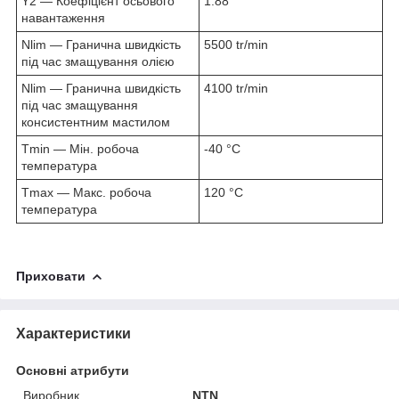
Y2 — Коефіцієнт осьового
1.88
навантаження
Nlim — Гранична швидкість
5500 tr/min
під час змащування олією
Nlim — Гранична швидкість
4100 tr/min
під час змащування
консистентним мастилом
Tmin — Мін. робоча
-40 °C
температура
Tmax — Макс. робоча
120 °C
температура
Приховати
Характеристики
Основні атрибути
Виробник
NTN