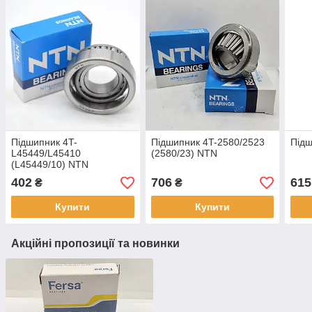
Підшипник 4T-
Підшипник 4T-2580/2523
Підш
L45449/L45410
(2580/23) NTN
(L45449/10) NTN
402
706
615
₴
₴
Купити
Купити
Акційні пропозиції та новинки