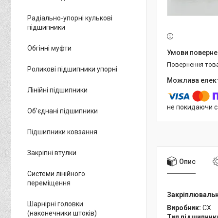
Радіально-упорні кулькові
підшипники
Обгінні муфти
повернення тов
Роликові підшипники упорні
Лінійні підшипники
не покидаючи с
Об'єднані підшипники
Підшипники ковзання
Закріпні втулки
Опис
Системи лінійного
переміщення
Закріплювальн
Шарнірні головки
Виробник:
CX
(наконечники штоків)
Тип підшипник