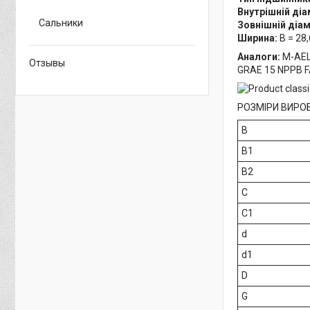
Внутрішній діа
Сальники
Зовнішній діа
Ширина:
B = 28
Аналоги:
M-AEL 
Отзывы
GRAE 15 NPPB F
РОЗМІРИ ВИРО
B
B1
B2
C
C1
d
d1
D
G