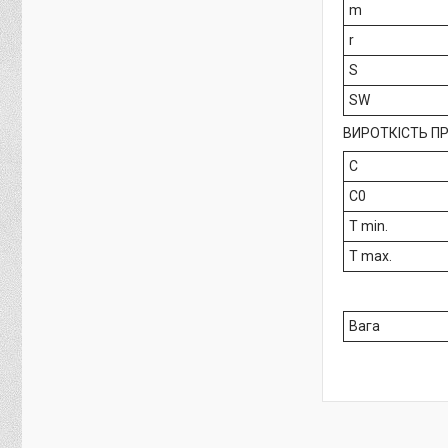
m
r
S
SW
ВИРОТКІСТЬ П
C
C0
T min.
T max.
Вага