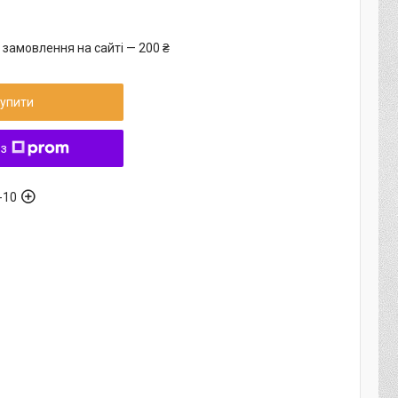
 замовлення на сайті — 200 ₴
упити
 з
-10