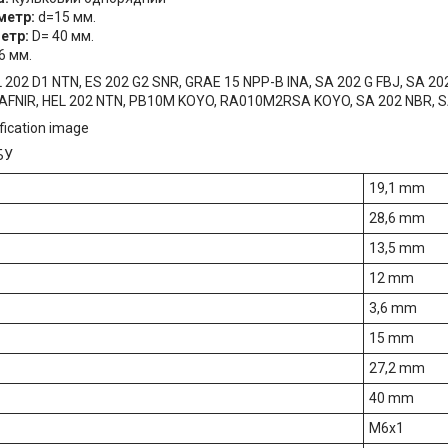
метр:
d=15 мм.
метр:
D= 40 мм.
,6 мм.
202 D1 NTN, ES 202 G2 SNR, GRAE 15 NPP-B INA, SA 202 G FBJ, SA 20
AFNIR, HEL 202 NTN, PB10M KOYO, RA010M2RSA KOYO, SA 202 NBR, SA
БУ
19,1 mm
28,6 mm
13,5 mm
12 mm
3,6 mm
15 mm
27,2 mm
40 mm
M6x1