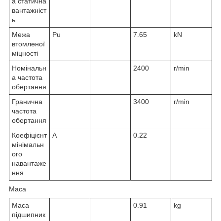
а статична
вантажніст
ь
Межа
P
u
7.65
kN
втомленої
міцності
Номінальн
2400
r/min
а частота
обертання
Гранична
3400
r/min
частота
обертання
Коефіцієнт
A
0.22
мінімальн
ого
навантаже
ння
Маса
Маса
0.91
kg
підшипник