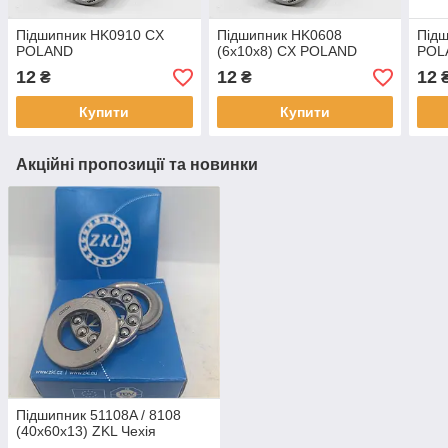
Підшипник HK0910 CX
Підшипник HK0608
Під
POLAND
(6x10x8) CX POLAND
POL
12
12
12
₴
₴
Купити
Купити
Акційні пропозиції та новинки
Підшипник 51108A / 8108
(40x60x13) ZKL Чехія