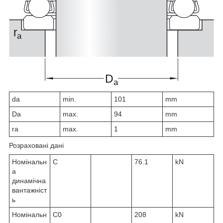
d
a
min.
101
mm
D
a
max.
94
mm
r
a
max.
1
mm
Розраховані дані
Номінальн
C
76.1
kN
а
динамічна
вантажніст
ь
Номінальн
C
0
208
kN