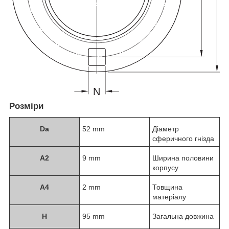
Розміри
D
a
52 mm
Діаметр
сферичного гнізда
A
2
9 mm
Ширина половини
корпусу
A
4
2 mm
Товщина
матеріалу
H
95 mm
Загальна довжина