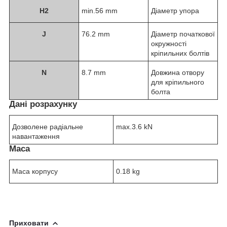
H
2
min.56 mm
Діаметр упора
J
76.2 mm
Діаметр початкової
окружності
кріпильних болтів
N
8.7 mm
Довжина отвору
для кріпильного
болта
Дані розрахунку
Дозволене радіальне
max.3.6 kN
навантаження
Маса
Маса корпусу
0.18 kg
Приховати