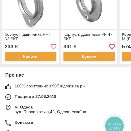
Корпус підшипника PFT
Корпус підшипника PF 47
Корп
62 SKF
SKF
M (F
233
301
574
₴
₴
Купити
Купити
Про нас
100% позитивних з 907 відгуків за рік
Працює з 27.06.2019
м. Одеса
вул. Прохорівська,42, Одеса, Україна
Контакти
КНОПКА
ЗВ'ЯЗКУ