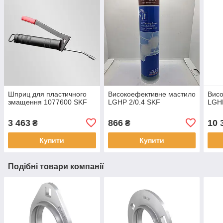
Шприц для пластичного
Високоефективне мастило
Висо
змащення 1077600 SKF
LGHP 2/0.4 SKF
LGH
3 463
866
10 
₴
₴
Купити
Купити
Подібні товари компанії