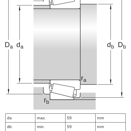
d
a
max.
59
mm
d
b
min.
59
mm