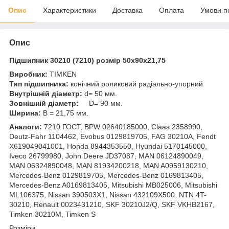
Опис
Характеристики
Доставка
Оплата
Умови п
Опис
Підшипник 30210 (7210) розмір 50x90x21,75
Виробник:
TIMKEN
Тип підшипника:
конічний роликовий радіально-упорний
Внутрішній діаметр:
d= 50 мм.
Зовнішній діаметр:
D= 90 мм.
Ширина:
B = 21,75 мм.
Аналоги:
7210 ГОСТ, BPW 02640185000, Claas 2358990,
Deutz-Fahr 1104462, Evobus 0129819705, FAG 30210A, Fendt
X619049041001, Honda 8944353550, Hyundai 5170145000,
Iveco 26799980, John Deere JD37087, MAN 06124890049,
MAN 06324890048, MAN 81934200218, MAN A0959130210,
Mercedes-Benz 0129819705, Mercedes-Benz 0169813405,
Mercedes-Benz A0169813405, Mitsubishi MB025006, Mitsubishi
ML106375, Nissan 390503X1, Nissan 432109X500, NTN 4T-
30210, Renault 0023431210, SKF 30210J2/Q, SKF VKHB2167,
Timken 30210M, Timken S
Розміри