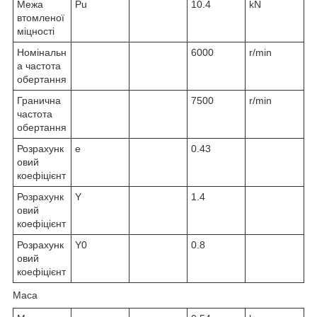
Межа
P
u
10.4
kN
втомленої
міцності
Номінальн
6000
r/min
а частота
обертання
Гранична
7500
r/min
частота
обертання
Розрахунк
e
0.43
овий
коефіцієнт
Розрахунк
Y
1.4
овий
коефіцієнт
Розрахунк
Y
0
0.8
овий
коефіцієнт
Маса