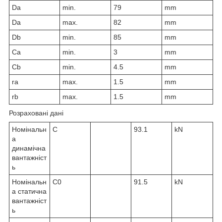
D
a
min.
79
mm
D
a
max.
82
mm
D
b
min.
85
mm
C
a
min.
3
mm
C
b
min.
4.5
mm
r
a
max.
1.5
mm
r
b
max.
1.5
mm
Розраховані дані
Номінальн
C
93.1
kN
а
динамічна
вантажніст
ь
Номінальн
C
0
91.5
kN
а статична
вантажніст
ь