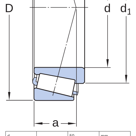
d
50
mm