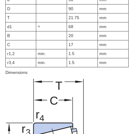
D
90
mm
T
21.75
mm
d
1
≈
68
mm
B
20
mm
C
17
mm
r
1,2
min.
1.5
mm
r
3,4
min.
1.5
mm
Dimensions