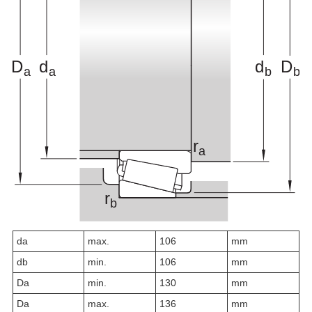
d
a
max.
106
mm
d
b
min.
106
mm
D
a
min.
130
mm
D
a
max.
136
mm