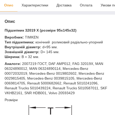
Опис
Характеристики
Доставка
Оплата
Умови п
Опис
Підшипник 32019 X (розміри 95x145x32)
Виробник:
TIMKEN
Тип підшипника:
конічний роликовий радіально-упорний
Внутрішній діаметр:
d=95 мм.
Зовнішній діаметр:
D= 145 мм.
Ширина:
B = 32 мм.
Аналоги:
2007219 ГОСТ, DAF AMP012, FAG 32019X, MAN
06324890012, MAN 06324890114, Mercedes-Benz
00072032019, Mercedes-Benz 0019802602, Mercedes-Benz
0029815405, Mercedes-Benz 0039815105, Mercedes-Benz
0069814705, Renault 5000682662, Renault 5010241096,
Renault Trucks 5010439224, Renault Trucks 5010587011, SKF
VKHB2161, SNR HDB001, Volvo 20593429
Розміри