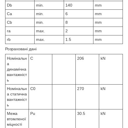
D
b
min.
140
mm
C
a
min.
6
mm
C
b
min.
8
mm
r
a
max.
2
mm
r
b
max.
1.5
mm
Розраховані дані
Номінальн
C
206
kN
а
динамічна
вантажніст
ь
Номінальн
C
0
270
kN
а статична
вантажніст
ь
Межа
P
u
30.5
kN
втомленої
міцності