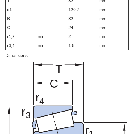
T
32
mm
d
1
≈
120.7
mm
B
32
mm
C
24
mm
r
1,2
min.
2
mm
r
3,4
min.
1.5
mm
Dimensions