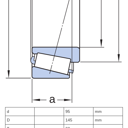
d
95
mm
D
145
mm