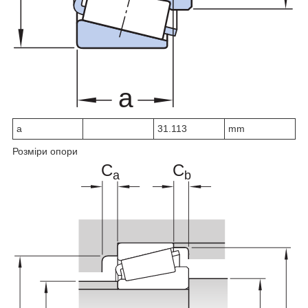
a
31.113
mm
Розміри опори