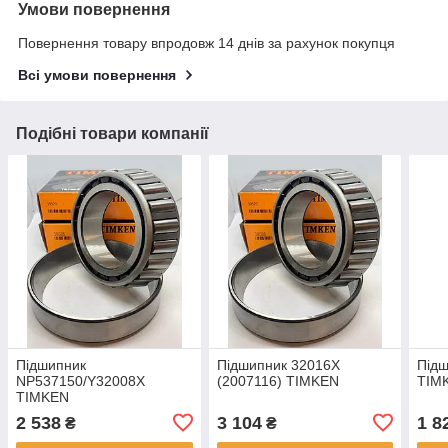
Умови повернення
Повернення товару впродовж 14 днів за рахунок покупця
Всі умови повернення
Подібні товари компанії
Підшипник
Підшипник 32016X
Підш
NP537150/Y32008X
(2007116) TIMKEN
TIM
TIMKEN
2 538
3 104
1 8
₴
₴