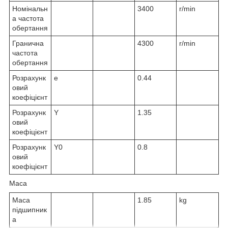
Номінальн
3400
r/min
а частота
обертання
Гранична
4300
r/min
частота
обертання
Розрахунк
e
0.44
овий
коефіцієнт
Розрахунк
Y
1.35
овий
коефіцієнт
Розрахунк
Y
0
0.8
овий
коефіцієнт
Маса
Маса
1.85
kg
підшипник
а