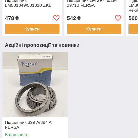
Підшипник
Підшипник LM 29749/LM
Під
LM501349/501310 ZKL
29710 FERSA
LM3
Чехі
478
542
560
₴
₴
Купити
Купити
Акційні пропозиції та новинки
Підшипник 399 A/394 A
FERSA
В наявності