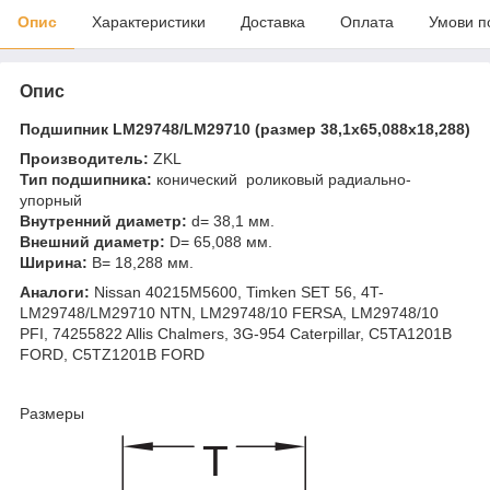
Опис
Характеристики
Доставка
Оплата
Умови п
Опис
Подшипник LM29748/LM29710 (размер
38,1x65,088x18,288
)
Производитель:
ZKL
Тип подшипника:
конический роликовый радиально-
упорный
Внутренний диаметр:
d= 38,1 мм.
Внешний диаметр:
D= 65,088 мм.
Ширина:
B= 18,288 мм.
Аналоги:
Nissan 40215M5600, Timken SET 56, 4T-
LM29748/LM29710 NTN, LM29748/10 FERSA, LM29748/10
PFI, 74255822 Allis Chalmers, 3G-954 Caterpillar, C5TA1201B
FORD, C5TZ1201B FORD
Размеры