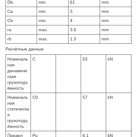
D
b
min.
61
mm
C
a
min.
3
mm
C
b
min.
4
mm
r
a
max.
3.6
mm
r
b
max.
1.3
mm
Расчётные данные
Номиналь
C
53
kN
ная
динамиче
ская
грузоподъ
ёмность
Номиналь
C
0
57
kN
ная
статическа
я
грузоподъ
ёмность
Предел
P
u
6.1
kN