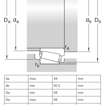
d
a
max.
44
mm
d
b
min.
50.5
mm
D
a
min.
58
mm
D
a
max.
58
mm