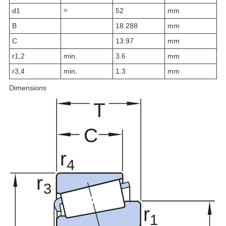
d
1
≈
52
mm
B
18.288
mm
C
13.97
mm
r
1,2
min.
3.6
mm
r
3,4
min.
1.3
mm
Dimensions