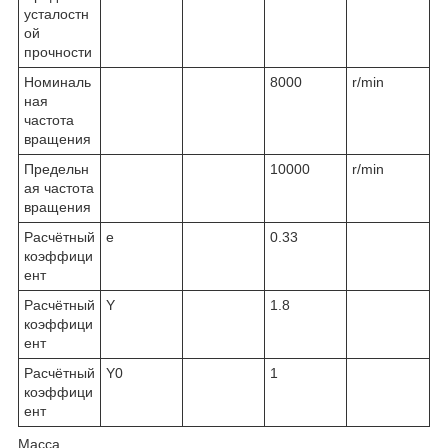
усталостн
ой
прочности
Номиналь
8000
r/min
ная
частота
вращения
Предельн
10000
r/min
ая частота
вращения
Расчётный
e
0.33
коэффици
ент
Расчётный
Y
1.8
коэффици
ент
Расчётный
Y
0
1
коэффици
ент
Масса