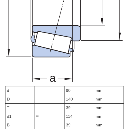
d
90
mm
D
140
mm
T
39
mm
d
1
≈
114
mm
B
39
mm