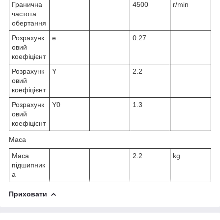
Гранична
4500
r/min
частота
обертання
Розрахунк
e
0.27
овий
коефіцієнт
Розрахунк
Y
2.2
овий
коефіцієнт
Розрахунк
Y
0
1.3
овий
коефіцієнт
Маса
Маса
2.2
kg
підшипник
а
Приховати