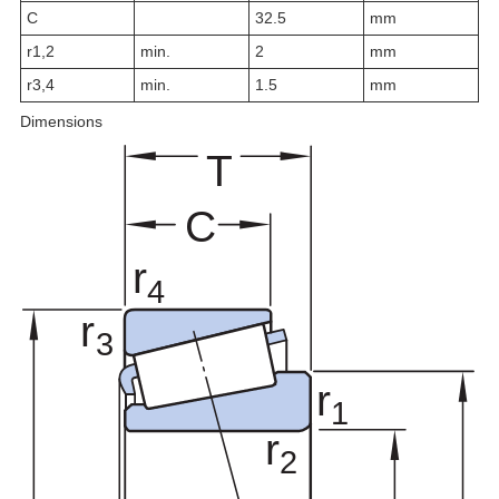
C
32.5
mm
r
1,2
min.
2
mm
r
3,4
min.
1.5
mm
Dimensions