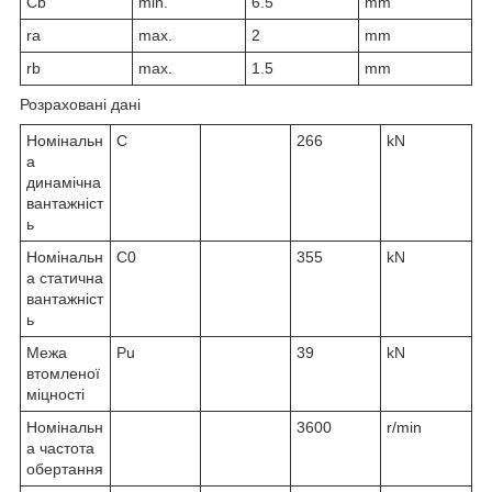
C
b
min.
6.5
mm
r
a
max.
2
mm
r
b
max.
1.5
mm
Розраховані дані
Номінальн
C
266
kN
а
динамічна
вантажніст
ь
Номінальн
C
0
355
kN
а статична
вантажніст
ь
Межа
P
u
39
kN
втомленої
міцності
Номінальн
3600
r/min
а частота
обертання