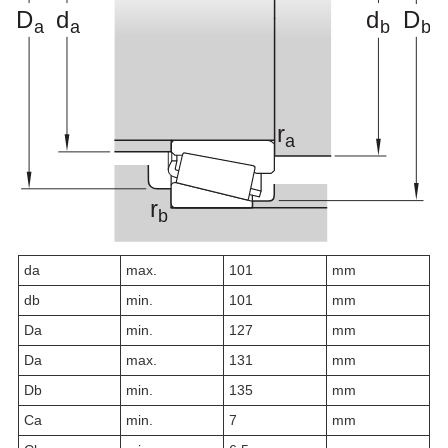
d
a
max.
101
mm
d
b
min.
101
mm
D
a
min.
127
mm
D
a
max.
131
mm
D
b
min.
135
mm
C
a
min.
7
mm