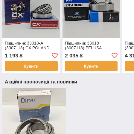
Підшипник 33018-А
Підшипник 33018
Під
(3007118) CX POLAND
(3007118) PFI USA
(30
1 193
2 035
4 3
₴
₴
Купити
Купити
Акційні пропозиції та новинки