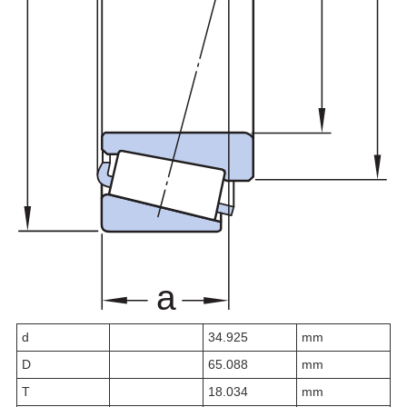
d
34.925
mm
D
65.088
mm
T
18.034
mm