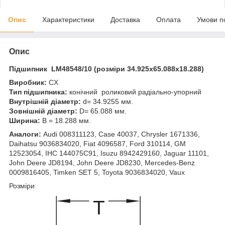
Опис
Характеристики
Доставка
Оплата
Умови п
Опис
Підшипник LM48548/10 (розміри 34.925x65.088x18.288)
Виробник:
CX
Тип підшипника:
конічний роликовий радіально-упорний
Внутрішній діаметр:
d= 34.9255 мм.
Зовнішній діаметр:
D= 65.088 мм.
Ширина:
B = 18.288 мм.
Аналоги:
Audi 008311123, Case 40037, Chrysler 1671336,
Daihatsu 9036834020, Fiat 4096587, Ford 310114, GM
12523054, IHC 144075C91, Isuzu 8942429160, Jaguar 11101,
John Deere JD8194, John Deere JD8230, Mercedes-Benz
0009816405, Timken SET 5, Toyota 9036834020, Vaux
Розміри