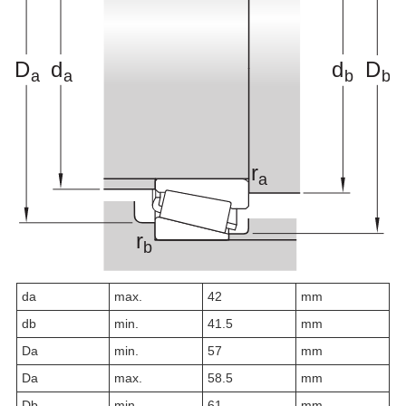
d
a
max.
42
mm
d
b
min.
41.5
mm
D
a
min.
57
mm
D
a
max.
58.5
mm
D
b
min.
61
mm