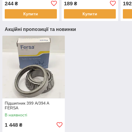
244
189
192
₴
₴
Купити
Купити
Акційні пропозиції та новинки
Підшипник 399 A/394 A
FERSA
В наявності
1 448
₴