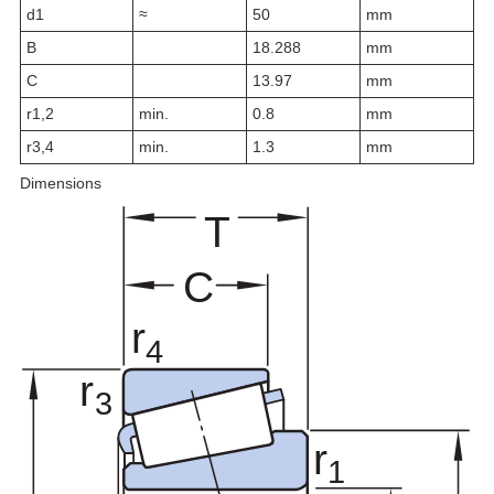
d
1
≈
50
mm
B
18.288
mm
C
13.97
mm
r
1,2
min.
0.8
mm
r
3,4
min.
1.3
mm
Dimensions