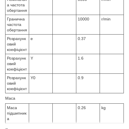
а частота
обертання
Гранична
10000
r/min
частота
обертання
Розрахунк
e
0.37
овий
коефіцієнт
Розрахунк
Y
1.6
овий
коефіцієнт
Розрахунк
Y
0
0.9
овий
коефіцієнт
Маса
Маса
0.26
kg
підшипник
а