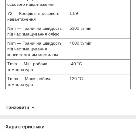
осьового навантаження
Y2 — Коефіцієнт осьового
1.59
навантаження
Nlim — Гранична швидкість
5300 tr/min
під час змащування олією
Nlim — Гранична швидкість
4000 tr/min
під час змащування
консистентним мастилом
Tmin — Мін. робоча
-40 °C
температура
Tmax — Макс. робоча
120 °C
температура
Приховати
Характеристики