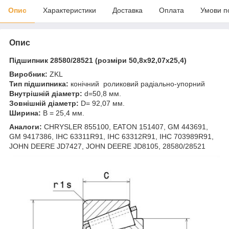
Опис
Характеристики
Доставка
Оплата
Умови п
Опис
Підшипник 28580/28521 (розміри 50,8x92,07x25,4)
Виробник:
ZKL
Тип підшипника:
конічний роликовий радіально-упорний
Внутрішній діаметр:
d=50,8 мм.
Зовнішній діаметр:
D= 92,07 мм.
Ширина:
B = 25,4 мм.
Аналоги:
CHRYSLER 855100, EATON 151407, GM 443691,
GM 9417386, IHC 63311R91, IHC 63312R91, IHC 703989R91,
JOHN DEERE JD7427, JOHN DEERE JD8105, 28580/28521