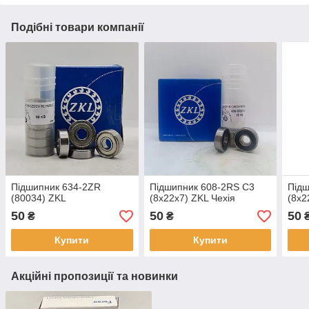
Подібні товари компанії
Підшипник 634-2ZR
Підшипник 608-2RS C3
Підш
(80034) ZKL
(8x22x7) ZKL Чехія
(8x2
50
50
50
₴
₴
Купити
Купити
Акційні пропозиції та новинки