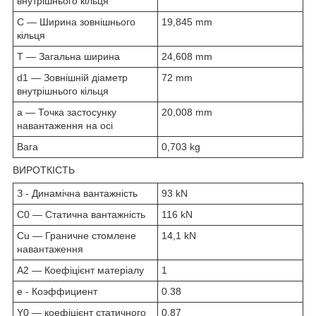
внутрішнього кільця
C — Ширина зовнішнього
19,845 mm
кільця
T — Загальна ширина
24,608 mm
d1 — Зовнішній діаметр
72 mm
внутрішнього кільця
а — Точка застосунку
20,008 mm
навантаження на осі
Вага
0,703 kg
ВИРОТКІСТЬ
З - Динамічна вантажність
93 kN
C0 — Статична вантажність
116 kN
Cu — Граничне стомлене
14,1 kN
навантаження
A2 — Коефіцієнт матеріалу
1
е - Коэффициент
0.38
Y0 — коефіцієнт статичного
0.87