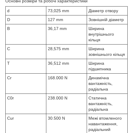
Основні розміри та робочі характеристики
d
73,025 mm
Діаметр отвору
D
127 mm
Зовнішній діаметр
B
36,17 mm
Ширина
внутрішнього
кільця
C
28,575 mm
Ширина
зовнішнього кільця
T
36,512 mm
Ширина
підшипника
C
r
168.000 N
Динамічна
вантажність,
радіальна
C
0r
238.000 N
Статична
вантажність,
радіальна
C
ur
30.500 N
Межі втомленого
навантаження,
радіальний