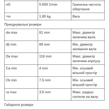
n
G
5.600 1/min
Гранична частота
обертання
≈m
1,85 kg
Вага
Приєднувальні розміри
d
a max
81 mm
Макс. діаметр
заличика вала
d
b min
88 mm
Мін. діаметр
запікання вала
D
a max
116 mm
Макс. діаметр
заличика корпусу
C
a min
4 mm
Мін. осьовий
вільний простір
C
b min
7,5 mm
Мін. осьовий
вільний простір
r
a max
3,6 mm
Макс. радиус
галтели на валу
Габаритні розміри