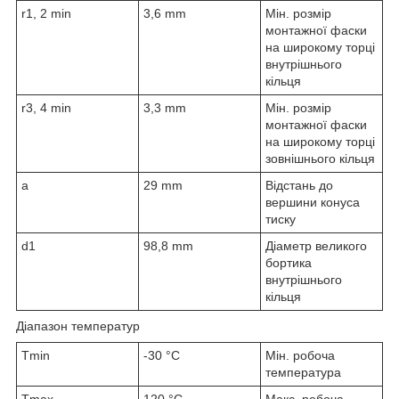
r
1, 2 min
3,6 mm
Мін. розмір
монтажної фаски
на широкому торці
внутрішнього
кільця
r
3, 4 min
3,3 mm
Мін. розмір
монтажної фаски
на широкому торці
зовнішнього кільця
a
29 mm
Відстань до
вершини конуса
тиску
d
1
98,8 mm
Діаметр великого
бортика
внутрішнього
кільця
Діапазон температур
T
min
-30 °C
Мін. робоча
температура