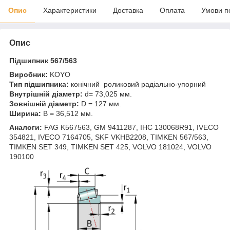
Опис
Характеристики
Доставка
Оплата
Умови п
Опис
Підшипник 567/563
Виробник:
KOYO
Тип підшипника:
конічний роликовий радіально-упорний
Внутрішній діаметр:
d= 73,025 мм.
Зовнішній діаметр:
D = 127 мм.
Ширина:
B = 36,512 мм.
Аналоги:
FAG K567563, GM 9411287, IHC 130068R91, IVECO
354821, IVECO 7164705, SKF VKHB2208, TIMKEN 567/563,
TIMKEN SET 349, TIMKEN SET 425, VOLVO 181024, VOLVO
190100