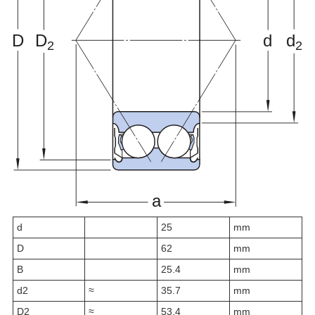
d
25
mm
D
62
mm
B
25.4
mm
d
2
≈
35.7
mm
D
2
≈
53.4
mm