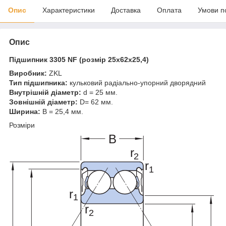
Опис
Характеристики
Доставка
Оплата
Умови п
Опис
Підшипник 3305 NF (розмір 25x62x25,4)
Виробник:
ZKL
Тип підшипника:
кульковий радіально-упорний дворядний
Внутрішній діаметр:
d = 25 мм.
Зовнішній діаметр:
D= 62 мм.
Ширина:
B = 25,4 мм.
Розміри