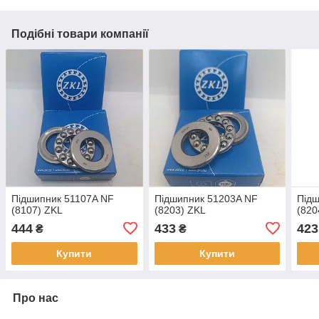
Подібні товари компанії
Підшипник 51107A NF
Підшипник 51203A NF
Підш
(8107) ZKL
(8203) ZKL
(820
444
433
423
₴
₴
Купити
Купити
Про нас