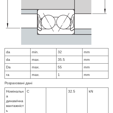
d
a
min.
32
mm
d
a
max.
35.5
mm
D
a
max.
55
mm
r
a
max.
1
mm
Розраховані дані
Номінальн
C
32.5
kN
а
динамічна
вантажніст
ь