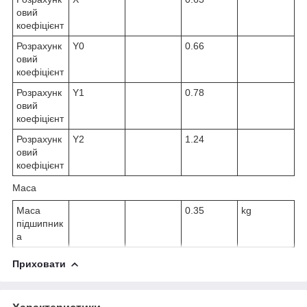
овий
коефіцієнт
Розрахунк
Y
0
0.66
овий
коефіцієнт
Розрахунк
Y
1
0.78
овий
коефіцієнт
Розрахунк
Y
2
1.24
овий
коефіцієнт
Маса
Маса
0.35
kg
підшипник
а
Приховати