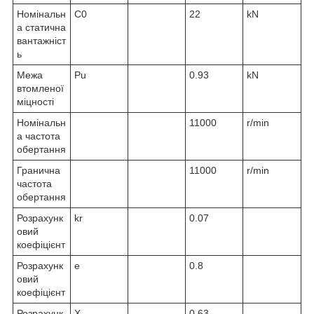
Номінальн
C
0
22
kN
а статична
вантажніст
ь
Межа
P
u
0.93
kN
втомленої
міцності
Номінальн
11000
r/min
а частота
обертання
Гранична
11000
r/min
частота
обертання
Розрахунк
k
r
0.07
овий
коефіцієнт
Розрахунк
e
0.8
овий
коефіцієнт
Розрахунк
X
0.63