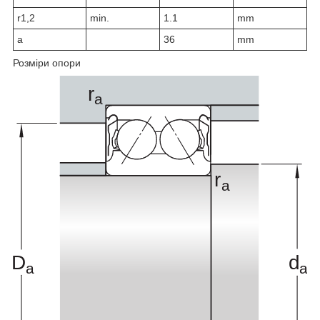
r
1,2
min.
1.1
mm
a
36
mm
Розміри опори