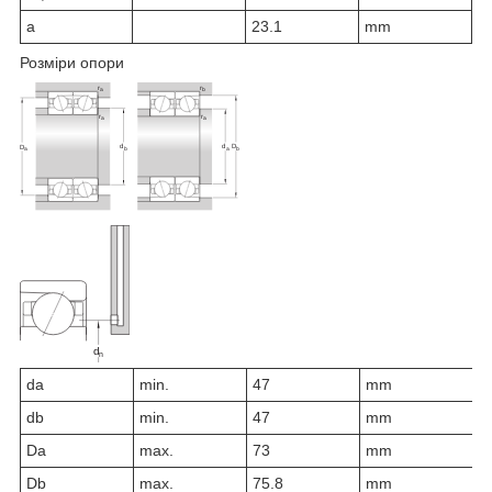
a
23.1
mm
Розміри опори
d
a
min.
47
mm
d
b
min.
47
mm
D
a
max.
73
mm
D
b
max.
75.8
mm