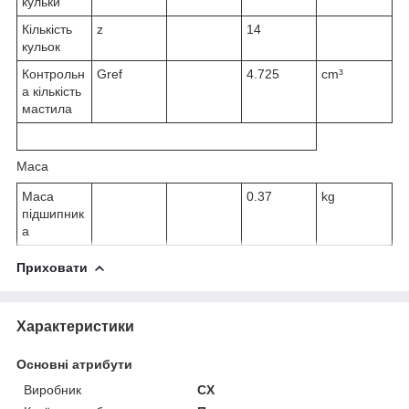
кульки
Кількість
z
14
кульок
Контрольн
G
ref
4.725
cm³
а кількість
мастила
Маса
Маса
0.37
kg
підшипник
а
Приховати
Характеристики
Основні атрибути
Виробник
CX