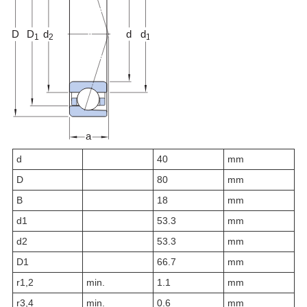
d
40
mm
D
80
mm
B
18
mm
d
1
53.3
mm
d
2
53.3
mm
D
1
66.7
mm
r
1,2
min.
1.1
mm
r
3,4
min.
0.6
mm