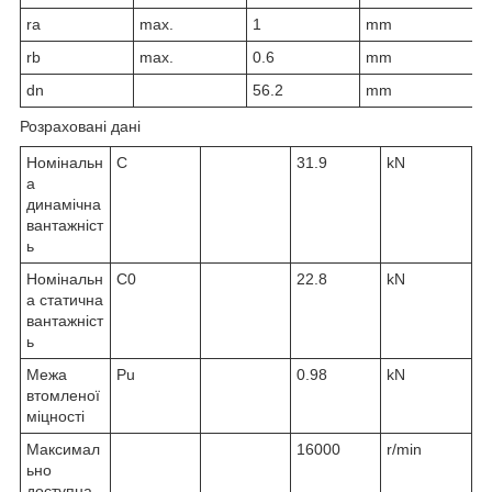
r
a
max.
1
mm
r
b
max.
0.6
mm
d
n
56.2
mm
Розраховані дані
Номінальн
C
31.9
kN
а
динамічна
вантажніст
ь
Номінальн
C
0
22.8
kN
а статична
вантажніст
ь
Межа
P
u
0.98
kN
втомленої
міцності
Максимал
16000
r/min
ьно
доступна