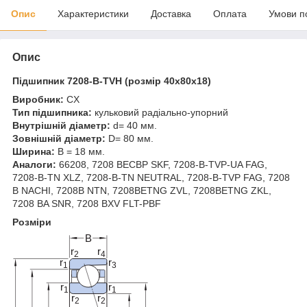
Опис
Характеристики
Доставка
Оплата
Умови п
Опис
Підшипник 7208-B-TVH (розмір 40x80x18)
Виробник:
CX
Тип підшипника:
кульковий радіально-упорний
Внутрішній діаметр:
d= 40 мм.
Зовнішній діаметр:
D= 80 мм.
Ширина:
B = 18 мм.
Аналоги:
66208, 7208 BECBP SKF, 7208-B-TVP-UA FAG,
7208-B-TN XLZ, 7208-B-TN NEUTRAL, 7208-B-TVP FAG, 7208
B NACHI, 7208B NTN, 7208BETNG ZVL, 7208BETNG ZKL,
7208 BA SNR, 7208 BXV FLT-PBF
Розміри