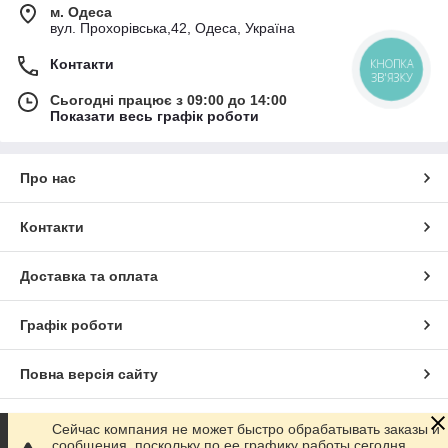
м. Одеса
вул. Прохорівська,42, Одеса, Україна
Контакти
КНОПКА
ЗВ'ЯЗКУ
Сьогодні працює з 09:00 до 14:00
Показати весь графік роботи
Про нас
Контакти
Доставка та оплата
Графік роботи
Повна версія сайту
Сайт створено на маркетплейсі
Prom.ua
Сейчас компания не может быстро обрабатывать заказы и
сообщения, поскольку по ее графику работы сегодня