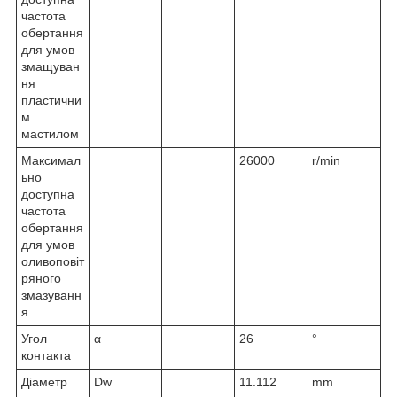
частота
обертання
для умов
змащуван
ня
пластични
м
мастилом
Максимал
26000
r/min
ьно
доступна
частота
обертання
для умов
оливоповіт
ряного
змазуванн
я
Угол
α
26
°
контакта
Діаметр
D
w
11.112
mm