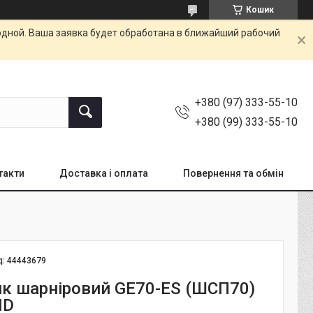
Кошик
одной. Ваша заявка будет обработана в ближайший рабочий
+380 (97) 333-55-10
+380 (99) 333-55-10
такти
Доставка і оплата
Повернення та обмін
д:
44443679
к шарніровий GE70-ES (ШСП70)
ND