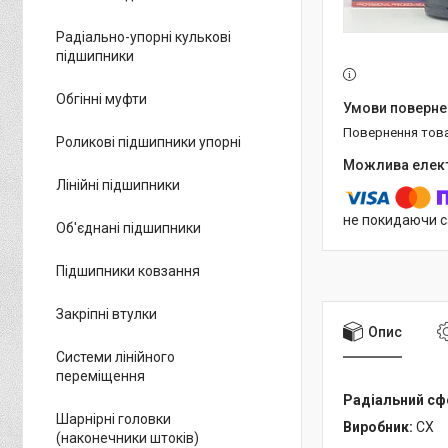
Радіально-упорні кулькові
підшипники
Обгінні муфти
повернення тов
Роликові підшипники упорні
Лінійні підшипники
не покидаючи с
Об'єднані підшипники
Підшипники ковзання
Закріпні втулки
Опис
Системи лінійного
переміщення
Радіальний сфе
Шарнірні головки
Виробник:
CX
(наконечники штоків)