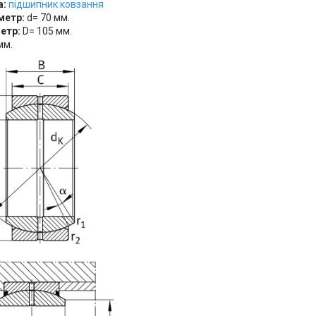
а:
підшипник ковзання
метр:
d= 70 мм.
метр:
D= 105 мм.
мм.