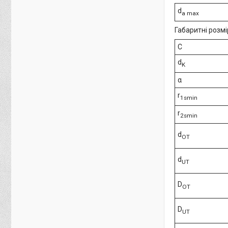
d
a max
Габаритні розмі
C
d
K
α
r
1smin
r
2smin
d
OT
d
UT
D
OT
D
UT