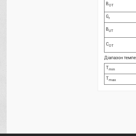
B
OT
G
r
B
UT
C
OT
Діапазон темп
T
min
T
max