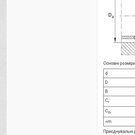
Основні розміри
d
D
B
C
r
C
0r
≈m
Приєднувальні 