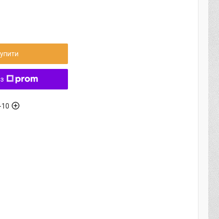
упити
 з
-10