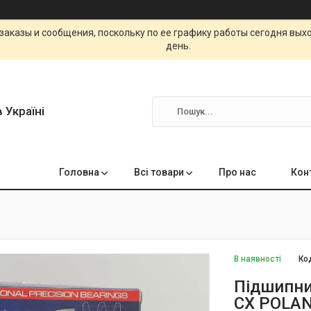
заказы и сообщения, поскольку по ее графику работы сегодня вых
день.
 Україні
Головна
Всі товари
Про нас
Кон
В наявності
Ко
Підшипни
CX POLA