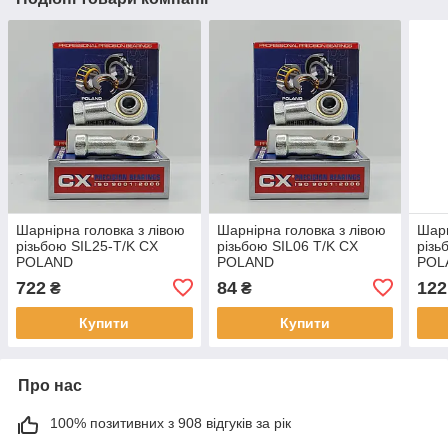
Шарнірна головка з лівою
Шарнірна головка з лівою
Шарн
різьбою SIL25-T/K CX
різьбою SIL06 T/K CX
різь
POLAND
POLAND
POL
722
84
122
₴
₴
Купити
Купити
Про нас
100% позитивних з 908 відгуків за рік