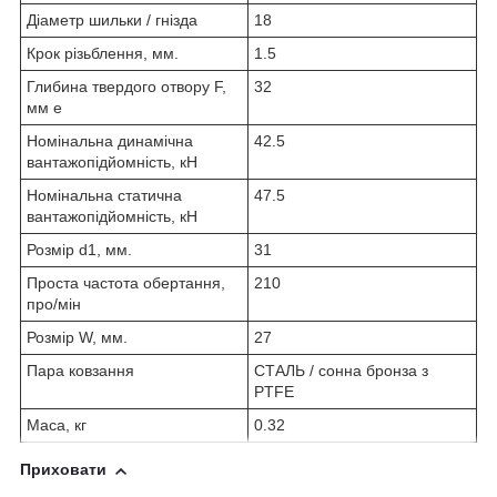
Діаметр шильки / гнізда
18
Крок різьблення, мм.
1.5
Глибина твердого отвору F,
32
мм e
Номінальна динамічна
42.5
вантажопідйомність, кН
Номінальна статична
47.5
вантажопідйомність, кН
Розмір d1, мм.
31
Проста частота обертання,
210
про/мін
Розмір W, мм.
27
Пара ковзання
СТАЛЬ / сонна бронза з
PTFE
Маса, кг
0.32
Приховати