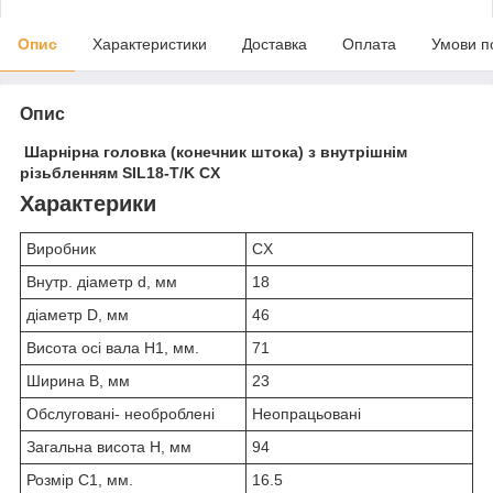
Опис
Характеристики
Доставка
Оплата
Умови п
Опис
Шарнірна головка (конечник штока) з внутрішнім
різьбленням SIL18-T/K CX
Характерики
Виробник
CX
Внутр. діаметр d, мм
18
діаметр D, мм
46
Висота осі вала H1, мм.
71
Ширина B, мм
23
Обслуговані- необроблені
Неопрацьовані
Загальна висота H, мм
94
Розмір C1, мм.
16.5