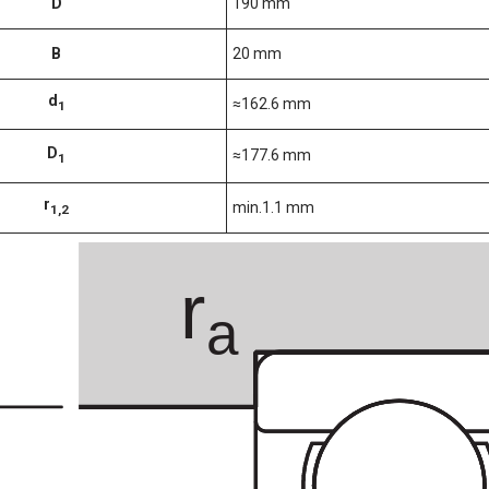
D
190 mm
B
20 mm
d
≈162.6 mm
1
D
≈177.6 mm
1
r
min.1.1 mm
1,2