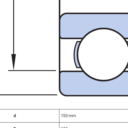
d
150 mm