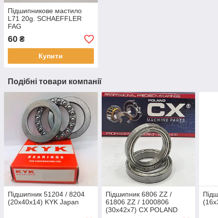
Підшипникове мастило
L71 20g. SCHAEFFLER
FAG
60
₴
Купити
Подібні товари компанії
Підшипник 51204 / 8204
Підшипник 6806 ZZ /
Підш
(20x40x14) KYK Japan
61806 ZZ / 1000806
(16x
(30x42x7) CX POLAND