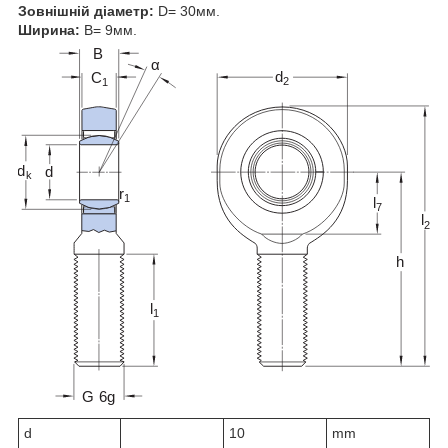
Зовнішній діаметр:
D= 30мм.
Ширина:
B= 9мм.
d
10
mm