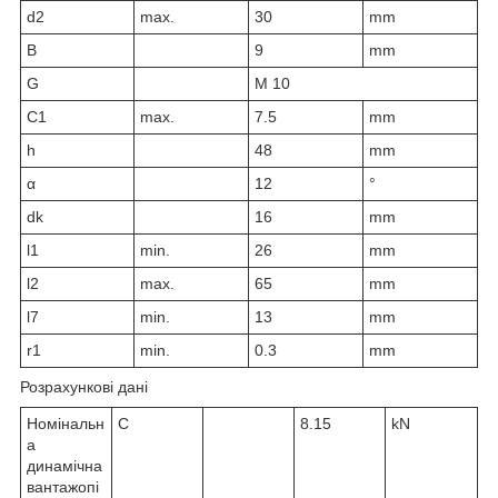
d
2
max.
30
mm
B
9
mm
G
M 10
C
1
max.
7.5
mm
h
48
mm
α
12
°
d
k
16
mm
l
1
min.
26
mm
l
2
max.
65
mm
l
7
min.
13
mm
r
1
min.
0.3
mm
Розрахункові дані
Номінальн
C
8.15
kN
а
динамічна
вантажопі