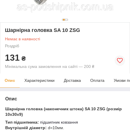
Шарнірна головка SA 10 ZSG
Немає в наявності
Роздріб
131
₴
Мінімальна сума замовлення на сайті — 200 ₴
Опис
Характеристики
Доставка
Оплата
Умови п
Опис
Шарнірна головка (наконечник штока) SA 10 ZSG (розмір
10x30x9)
Тип підшипника:
підшипник ковзання
Внутрішній діаметр:
d=10мм.