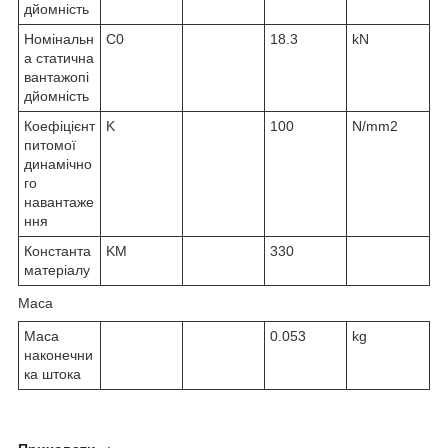
дйомність
Номінальн
C
0
18.3
kN
а статична
вантажопі
дйомність
Коефіцієнт
K
100
N/mm2
питомої
динамічно
го
навантаже
ння
Константа
K
M
330
матеріалу
Маса
Маса
0.053
kg
наконечни
ка штока