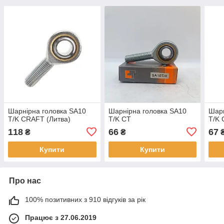
Шарнірна головка SA10
Шарнірна головка SA10
Шарн
T/K CRAFT (Литва)
T/K CT
T/K 
118
66
67
₴
₴
Купити
Купити
Про нас
100% позитивних з 910 відгуків за рік
Працює з 27.06.2019