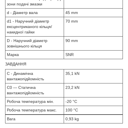
зони подачі змазки
d - Діаметр вала
45 mm
d1 - Наручний діаметр
70 mm
ексцентриканого кільця/
накидної гайки
D - Наручний діаметр
90 mm
зовнішнього кільця
Марка
SNR
ЗАВДАННЯ
C - Динамічна
35,1 kN
вантажопідйомність
C0 — Статична
23,2 kN
вантажопідйомність
Робоча температура мін.
-20 °C
Робоча температура макс.
100 °C
Вага
0,93 kg