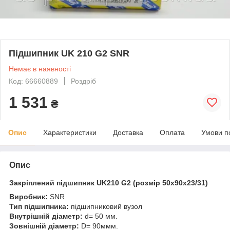
Підшипник UK 210 G2 SNR
Немає в наявності
Код: 66660889
Роздріб
1 531
₴
Опис
Характеристики
Доставка
Оплата
Умови п
Опис
Закріплений підшипник UK210 G2 (розмір 50x90x23/31)
Виробник:
SNR
Тип підшипника:
підшипниковий вузол
Внутрішній діаметр:
d= 50 мм.
Зовнішній діаметр:
D= 90ммм.