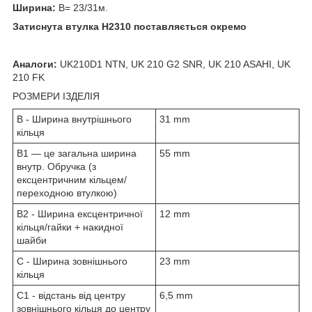
Ширина:
B= 23/31м.
Затиснута втулка H2310 поставляється окремо
Аналоги:
UK210D1 NTN, UK 210 G2 SNR, UK 210 ASAHI, UK
210 FK
РОЗМЕРИ ІЗДЕЛІЯ
B - Ширина внутрішнього
31 mm
кільця
B1 — це загальна ширина
55 mm
внутр. Обручка (з
ексцентричним кільцем/
переходною втулкою)
B2 - Ширина ексцентричної
12 mm
кільця/гайки + накидної
шайби
C - Ширина зовнішнього
23 mm
кільця
C1 - відстань від центру
6,5 mm
зовнішнього кільця до центру