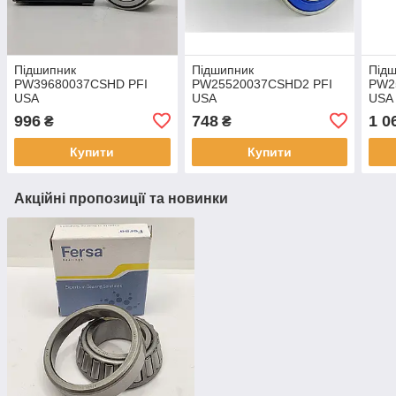
Підшипник
Підшипник
Під
PW39680037CSHD PFI
PW25520037CSHD2 PFI
PW2
USA
USA
USA
996
748
1 0
₴
₴
Купити
Купити
Акційні пропозиції та новинки