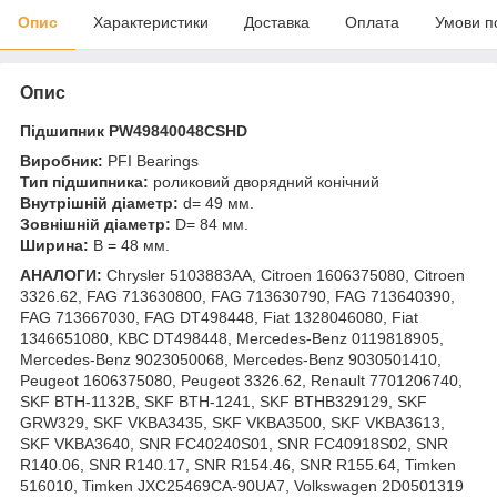
Опис
Характеристики
Доставка
Оплата
Умови п
Опис
Підшипник PW49840048CSHD
Виробник:
PFI Bearings
Тип підшипника:
роликовий дворядний конічний
Внутрішній діаметр:
d= 49 мм.
Зовнішній діаметр:
D= 84 мм.
Ширина:
B = 48 мм.
АНАЛОГИ:
Chrysler 5103883AA, Citroen 1606375080, Citroen
3326.62, FAG 713630800, FAG 713630790, FAG 713640390,
FAG 713667030, FAG DT498448, Fiat 1328046080, Fiat
1346651080, KBC DT498448, Mercedes-Benz 0119818905,
Mercedes-Benz 9023050068, Mercedes-Benz 9030501410,
Peugeot 1606375080, Peugeot 3326.62, Renault 7701206740,
SKF BTH-1132B, SKF BTH-1241, SKF BTHB329129, SKF
GRW329, SKF VKBA3435, SKF VKBA3500, SKF VKBA3613,
SKF VKBA3640, SNR FC40240S01, SNR FC40918S02, SNR
R140.06, SNR R140.17, SNR R154.46, SNR R155.64, Timken
516010, Timken JXC25469CA-90UA7, Volkswagen 2D0501319