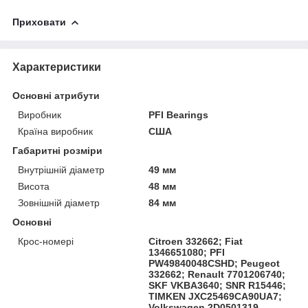
Приховати
Характеристики
Основні атрибути
Виробник
PFI Bearings
Країна виробник
США
Габаритні розміри
Внутрішній діаметр
49 мм
Висота
48 мм
Зовнішній діаметр
84 мм
Основні
Крос-номері
Citroen 332662; Fiat
1346651080; PFI
PW49840048CSHD; Peugeot
332662; Renault 7701206740;
SKF VKBA3640; SNR R15446;
TIMKEN JXC25469CA90UA7;
Volkswagen 2D0501319