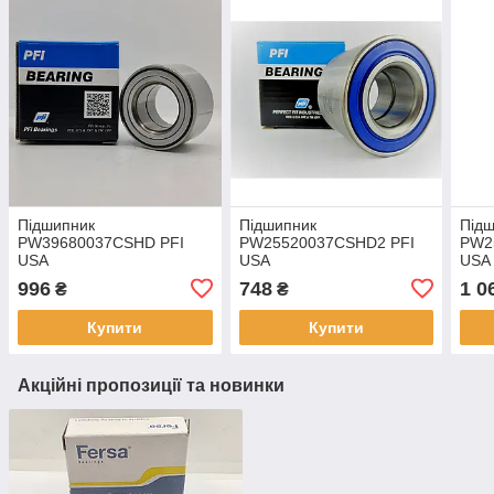
Підшипник
Підшипник
Під
PW39680037CSHD PFI
PW25520037CSHD2 PFI
PW2
USA
USA
USA
996
748
1 0
₴
₴
Купити
Купити
Акційні пропозиції та новинки