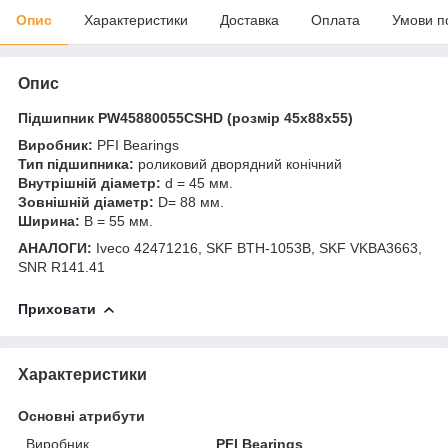
Опис
Характеристики
Доставка
Оплата
Умови п
Опис
Підшипник PW45880055CSHD (розмір 45x88x55)
Виробник:
PFI Bearings
Тип підшипника:
роликовий дворядний конічний
Внутрішній діаметр:
d = 45 мм.
Зовнішній діаметр:
D= 88 мм.
Ширина:
B = 55 мм.
АНАЛОГИ:
Iveco 42471216, SKF BTH-1053B, SKF VKBA3663,
SNR R141.41
Приховати
Характеристики
Основні атрибути
Виробник
PFI Bearings