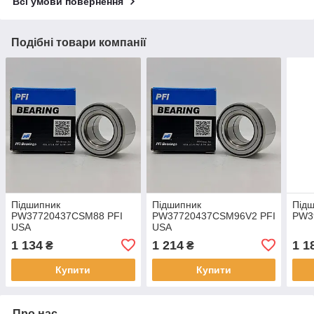
Всі умови повернення
Подібні товари компанії
Підшипник
Підшипник
Під
PW37720437CSM88 PFI
PW37720437CSM96V2 PFI
PW3
USA
USA
1 134
1 214
1 1
₴
₴
Купити
Купити
Про нас