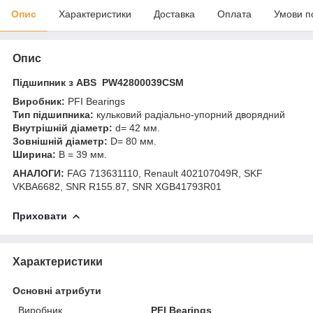
Опис
Характеристики
Доставка
Оплата
Умови п
Опис
Підшипник з ABS PW42800039CSM
Виробник:
PFI Bearings
Тип підшипника:
кульковий радіально-упорний дворядний
Внутрішній діаметр:
d= 42 мм.
Зовнішній діаметр:
D= 80 мм.
Ширина:
B = 39 мм.
АНАЛОГИ:
FAG 713631110, Renault 402107049R, SKF
VKBA6682, SNR R155.87, SNR XGB41793R01
Приховати
Характеристики
Основні атрибути
Виробник
PFI Bearings