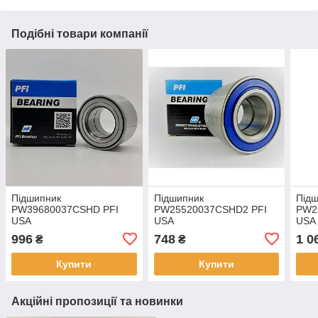
Подібні товари компанії
Підшипник
Підшипник
Під
PW39680037CSHD PFI
PW25520037CSHD2 PFI
PW2
USA
USA
USA
996
748
1 0
₴
₴
Купити
Купити
Акційні пропозиції та новинки