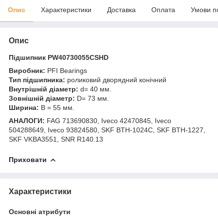
Опис
Характеристики
Доставка
Оплата
Умови п
Опис
Підшипник PW40730055CSHD
Виробник:
PFI Bearings
Тип підшипника:
роликовий дворядний конічний
Внутрішній діаметр:
d= 40 мм.
Зовнішній діаметр:
D= 73 мм.
Ширина:
B = 55 мм.
АНАЛОГИ:
FAG 713690830, Iveco 42470845, Iveco
504288649, Iveco 93824580, SKF BTH-1024C, SKF BTH-1227,
SKF VKBA3551, SNR R140.13
Приховати
Характеристики
Основні атрибути