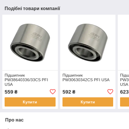
Подібні товари компанії
Підшипник
Підшипник
Під
PW38640336/33CS PFI
PW30630342CS PFI USA
PW3
USA
USA
559
592
623
₴
₴
Купити
Купити
Про нас