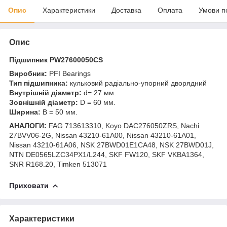
Опис
Характеристики
Доставка
Оплата
Умови п
Опис
Підшипник PW27600050CS
Виробник:
PFI Bearings
Тип підшипника:
кульковий радіально-упорний дворядний
Внутрішній діаметр:
d= 27 мм.
Зовнішній діаметр:
D = 60 мм.
Ширина:
B = 50 мм.
АНАЛОГИ:
FAG 713613310, Koyo DAC276050ZRS, Nachi
27BVV06-2G, Nissan 43210-61A00, Nissan 43210-61A01,
Nissan 43210-61A06, NSK 27BWD01E1CA48, NSK 27BWD01J,
NTN DE0565LZC34PX1/L244, SKF FW120, SKF VKBA1364,
SNR R168.20, Timken 513071
Приховати
Характеристики